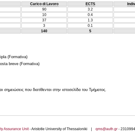
Carico di Lavoro
ECTS
Indi
90
3.2
10
0.4
37
1.3
3
0.1
140
5
ipla
(Formativa)
posta breve
(Formativa)
αι σημειώσεις που διατίθενται στην ιστοσελίδα του Τμήματος.
ty Assurance Unit
- Aristotle University of Thessaloniki |
qms@auth.gr
- 23109