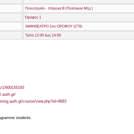
Πολυτεχνείο - πτέρυγα Β (Πολιτικών Μηχ.)
Όροφος 1
ΑΜΦΙΘΕΑΤΡΟ 1ου ΟΡΟΦΟΥ (278)
Τρίτη 12:00 έως 14:00
ass/1/600155193
l.auth.gr/
arning.auth.gr/course/view.php?id=8683
rogramme students.