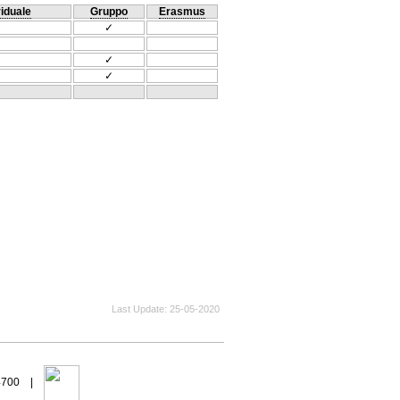
viduale
Gruppo
Erasmus
✓
✓
✓
Last Update
25-05-2020
94700 |