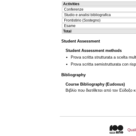
Activities
Conferenze
Studio e analisi bibliografica
Frontistirio (Sostegno)
Esame
Total
Student Assessment
Student Assessment methods
Prova scritta strutturata a scelta mult
Prova scritta semistrutturata con ris
Bibliography
Course Bibliography (Eudoxus)
Βιβλίο που διατίθεται από τον Εύδοξο κ
Quali