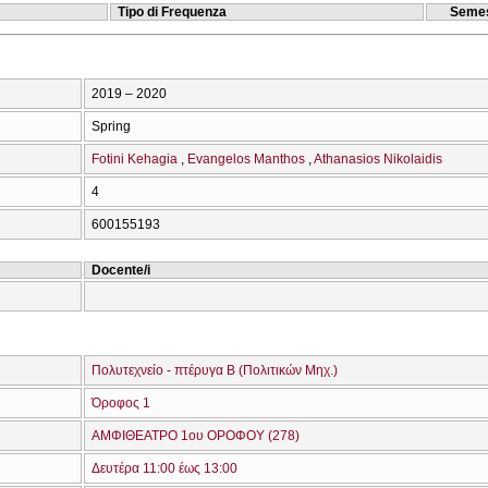
Tipo di Frequenza
Semes
2019 – 2020
Spring
Fotini Kehagia
Evangelos Manthos
Athanasios Nikolaidis
4
600155193
Docente/i
Πολυτεχνείο - πτέρυγα Β (Πολιτικών Μηχ.)
Όροφος 1
ΑΜΦΙΘΕΑΤΡΟ 1ου ΟΡΟΦΟΥ (278)
Δευτέρα 11:00 έως 13:00