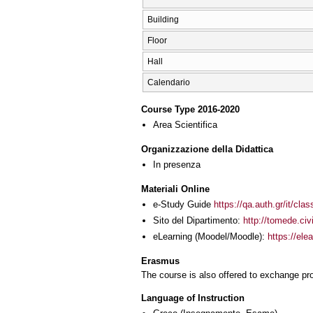
Building
Floor
Hall
Calendario
Course Type 2016-2020
Area Scientifica
Organizzazione della Didattica
In presenza
Materiali Online
e-Study Guide
https://qa.auth.gr/it/cl
Sito del Dipartimento:
http://tomede.civi
eLearning (Moodel/Moodle):
https://ele
Erasmus
The course is also offered to exchange p
Language of Instruction