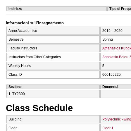
Indirizzo
Tipo di Freq
Informazioni sull’Insegnamento
Anno Accademico
2019 – 2020
Semestre
Spring
Faculty Instructors
Athanasios Kungk
Instructors from Other Categories
Anastasia Belou-
Weekly Hours
5
Class ID
600155225
Sezione
Docente/i
1. ΤΥ2300
Class Schedule
Building
Polytechnic - wing
Floor
Floor 1