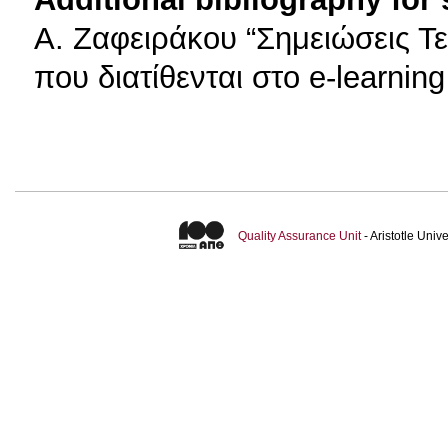
Α. Ζαφειράκου “Σημειώσεις Τε
που διατίθενται στο e-learnin
Quality Assurance Unit
- Aristotle Uni