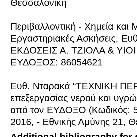
Θεσσαλονίκη
Περιβαλλοντική - Χημεία και 
Εργαστηριακές Ασκήσεις, Ευθ.
ΕΚΔΟΣΕΙΣ Α. ΤΖΙΟΛΑ & ΥΙΟΙ 
ΕΥΔΟΞΟΣ: 86054621
Ευθ. Νταρακά “ΤΕΧΝΙΚΗ ΠΕ
επεξεργασίας νερού και υγρών
από τον ΕΥΔΟΞΟ (Κωδικός: 59
2016, - Εθνικής Αμύνης 21, 
Additional bibliography for