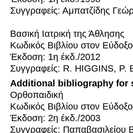
Συγγραφείς: Αμπατζίδης Γεώργ
Βασική Ιατρική της Άθλησης
Κωδικός Βιβλίου στον Εύδοξο
Έκδοση: 1η έκδ./2012
Συγγραφείς: R. HIGGINS, P
Additional bibliography for
Ορθοπαιδική
Κωδικός Βιβλίου στον Εύδοξο
Έκδοση: 2η έκδ./2003
Συγγραφείς: Παπαβασιλείου Β