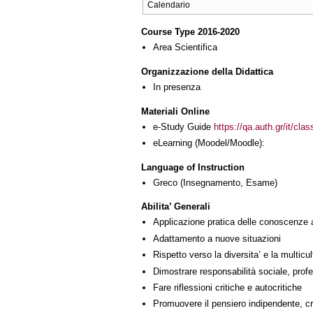
Calendario
Course Type 2016-2020
Area Scientifica
Organizzazione della Didattica
In presenza
Materiali Online
e-Study Guide
https://qa.auth.gr/it/cl
eLearning (Moodel/Moodle):
Language of Instruction
Greco
(Insegnamento, Esame)
Abilita’ Generali
Applicazione pratica delle conoscenze 
Adattamento a nuove situazioni
Rispetto verso la diversita’ e la multicult
Dimostrare responsabilità sociale, profe
Fare riflessioni critiche e autocritiche
Promuovere il pensiero indipendente, cre