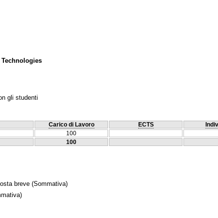
 Technologies
n gli studenti
Carico di Lavoro
ECTS
Indi
100
100
posta breve
(Sommativa)
mativa)