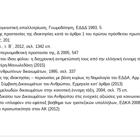
αναγκαστική απαλλοτρίωση, Γνωμοδότηση, ΕΔΔΔ 1993, 5
ης προστασίας της ιδιοκτησίας κατά το άρθρο 1 του πρώτου πρόσθετου πρ
, 201
, τ. Β΄, 2012, σελ. 1342 επ.
υπερνομοθετική προστασία της, Δ 2005, 547
 ίδιου φύλου: η διαχρονική αντιμετώπισή τους από την ελληνική έννομη τά
υγέρη-Μανωλεδάκη (2015)
ανθρωπίνων δικαιωμάτων, 1995, σελ. 337
 της ιδιοκτησίας – περιουσίας με βάση κυρίως τη Νομολογία του ΕΔΔΑ, Αρμ
κή Σύμβαση Δικαιωμάτων του Ανθρώπου, Ερμηνεία κατ' άρθρο (2013)
μελιωδών δικαιωμάτων στην κοινοτική έννομη τάξη, 2004, σελ. 75 επ.
ικαίου των Δικαιωμάτων του Ανθρώπου στις ενοχικές αξιώσεις για κοινωνικ
ια το «πλαφόν» στο εφάπαξ βοήθημα των τραπεζικών υπαλλήλων, ΕΔΚΑ 2008
 προσωπικότητα στον ΑΚ (2012)