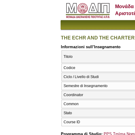
Μονάδα 
Αριστοτ
THE ECHR AND THE CHARTER
Informazioni sull’Insegnamento
Titolo
Codice
Ciclo / Livello di Studi
Semestre di Insegnamento
Coordinator
Common
Stato
Course ID
Programma di Studio:
PPS Tmīma Nomik