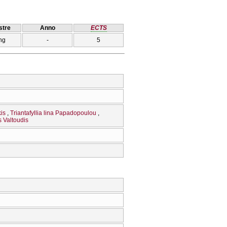
tre
Anno
ECTS
ng
-
5
is
Triantafyllia lina Papadopoulou
 Valtoudis