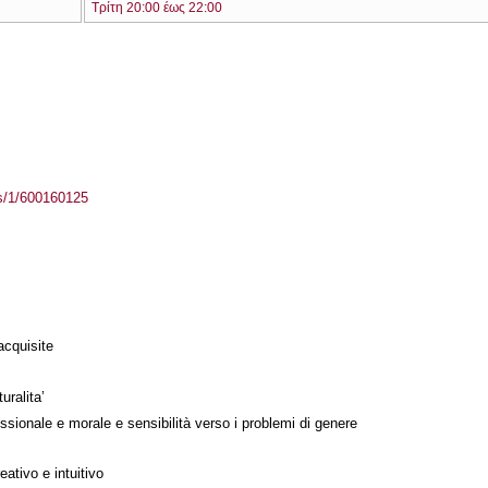
Τρίτη 20:00 έως 22:00
ass/1/600160125
acquisite
uralita’
ssionale e morale e sensibilità verso i problemi di genere
ativo e intuitivo