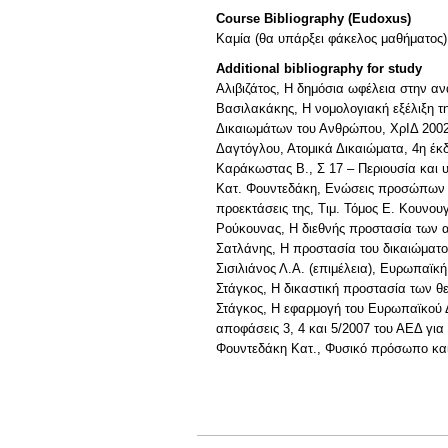
Course Bibliography (Eudoxus)
Καμία (θα υπάρξει φάκελος μαθήματος)
Additional bibliography for study
Αλιβιζάτος, Η δημόσια ωφέλεια στην 
Βασιλακάκης, Η νομολογιακή εξέλιξη τ
Δικαιωμάτων του Ανθρώπου, ΧρΙΔ 2002
Δαγτόγλου, Ατομικά Δικαιώματα, 4η έκδ.
Καράκωστας Β., Σ 17 – Περιουσία και 
Κατ. Φουντεδάκη, Ενώσεις προσώπων του
προεκτάσεις της, Τιμ. Τόμος Ε. Κουνο
Ρούκουνας, Η διεθνής προστασία των 
Σατλάνης, Η προστασία του δικαιώματος
Σισιλιάνος Λ.Α. (επιμέλεια), Ευρωπαϊ
Στάγκος, Η δικαστική προστασία των θε
Στάγκος, Η εφαρμογή του Ευρωπαϊκού Δ
αποφάσεις 3, 4 και 5/2007 του ΑΕΔ γ
Φουντεδάκη Κατ., Φυσικό πρόσωπο και