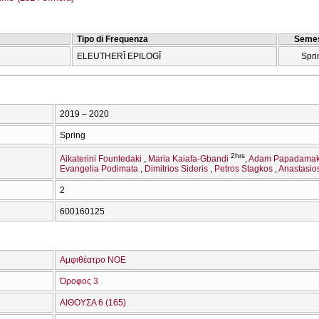
Tipo di Frequenza
Semes
ELEUTHERĪ EPILOGĪ
Spri
2019 – 2020
Spring
2hrs
Aikaterini Fountedaki
Maria Kaiafa-Gbandi
Adam Papadamak
Evangelia Podimata
Dimitrios Sideris
Petros Stagkos
Anastasios
2
600160125
Αμφιθέατρο ΝΟΕ
Όροφος 3
ΑΙΘΟΥΣΑ 6 (165)