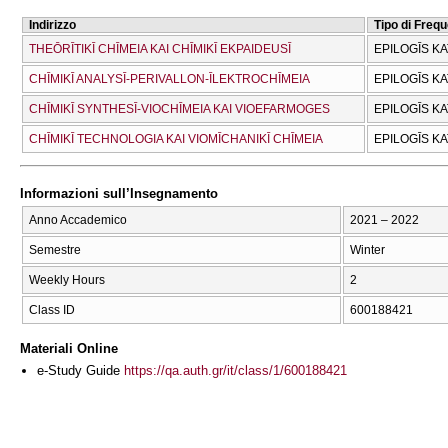
Indirizzo
Tipo di Freq
THEŌRĪTIKĪ CΗĪMEIA KAI CΗĪMIKĪ EKPAIDEUSĪ
EPILOGĪS K
CΗĪMIKĪ ANALYSĪ-PERIVALLON-ĪLEKTROCΗĪMEIA
EPILOGĪS K
CΗĪMIKĪ SYNTHESĪ-VIOCΗĪMEIA KAI VIOEFARMOGES
EPILOGĪS K
CΗĪMIKĪ TECΗNOLOGIA KAI VIOMĪCΗANIKĪ CΗĪMEIA
EPILOGĪS K
Informazioni sull’Insegnamento
Anno Accademico
2021 – 2022
Semestre
Winter
Weekly Hours
2
Class ID
600188421
Materiali Online
e-Study Guide
https://qa.auth.gr/it/class/1/600188421