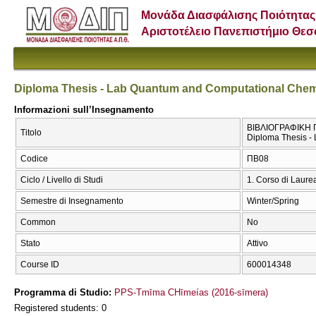
Μονάδα Διασφάλισης Ποιότητας
Αριστοτέλειο Πανεπιστήμιο Θε
Diploma Thesis - Lab Quantum and Computational Chem
Informazioni sull’Insegnamento
ΒΙΒΛΙΟΓΡΑΦΙΚΗ 
Titolo
Diploma Thesis -
Codice
ΠΒ08
Ciclo / Livello di Studi
1. Corso di Laure
Semestre di Insegnamento
Winter/Spring
Common
No
Stato
Attivo
Course ID
600014348
Programma di Studio:
PPS-Tmīma CΗīmeías (2016-sīmera)
Registered students: 0