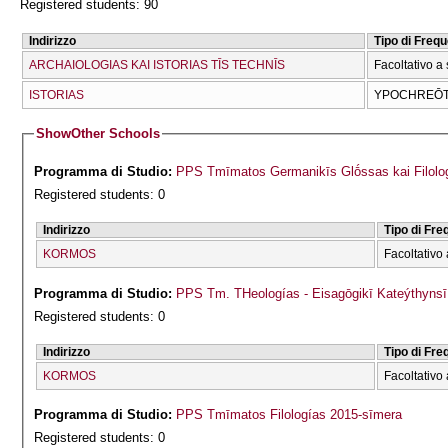
Registered students: 90
Indirizzo
Tipo di Freq
ARCΗAIOLOGIAS KAI ISTORIAS TĪS TECΗNĪS
Facoltativo a 
ISTORIAS
YPOCΗREŌTI
Show
Other Schools
Programma di Studio:
PPS Tmīmatos Germanikīs Glṓssas kai Filolog
Registered students: 0
Indirizzo
Tipo di Fr
KORMOS
Facoltativo 
Programma di Studio:
PPS Tm. THeologías - Eisagōgikī Kateýthyns
Registered students: 0
Indirizzo
Tipo di Fr
KORMOS
Facoltativo 
Programma di Studio:
PPS Tmīmatos Filologías 2015-sīmera
Registered students: 0