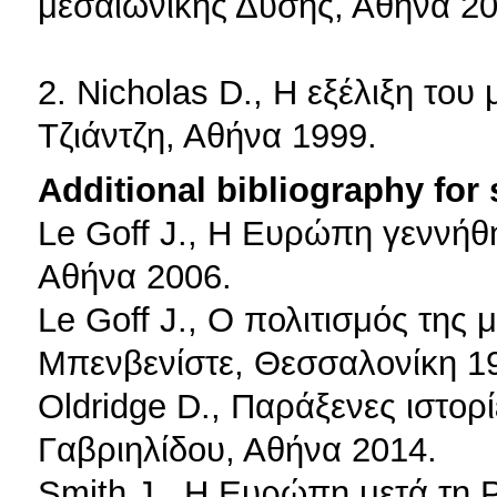
μεσαιωνικής Δύσης, Αθήνα 20
2. Nicholas D., Η εξέλιξη το
Τζιάντζη, Αθήνα 1999.
Additional bibliography for
Le Goff J., Η Ευρώπη γεννήθ
Αθήνα 2006.
Le Goff J., Ο πολιτισμός της 
Μπενβενίστε, Θεσσαλονίκη 1
Oldridge D., Παράξενες ιστορ
Γαβριηλίδου, Αθήνα 2014.
Smith J., Η Ευρώπη μετά τη Ρ