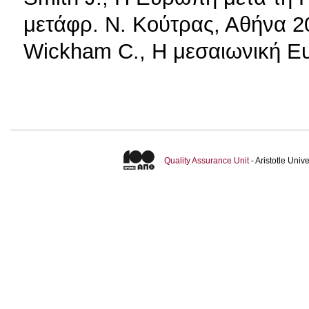
μετάφρ. Ν. Κούτρας, Αθήνα 2
Wickham C., Η μεσαιωνική Ε
Quality Assurance Unit
- Aristotle Uni