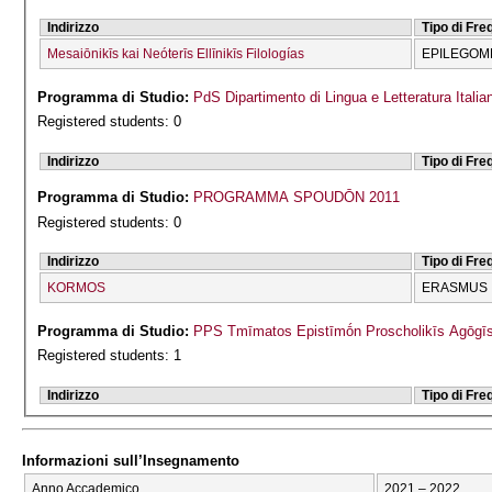
Indirizzo
Tipo di Fr
Mesaiōnikīs kai Neóterīs Ellīnikīs Filologías
EPILEGOME
Programma di Studio:
PdS Dipartimento di Lingua e Letteratura Italia
Registered students: 0
Indirizzo
Tipo di Fr
Programma di Studio:
PROGRAMMA SPOUDŌN 2011
Registered students: 0
Indirizzo
Tipo di Fr
KORMOS
ERASMUS
Programma di Studio:
PPS Tmīmatos Epistīmṓn Proscholikīs Agōgīs
Registered students: 1
Indirizzo
Tipo di Fr
Informazioni sull’Insegnamento
Anno Accademico
2021 – 2022