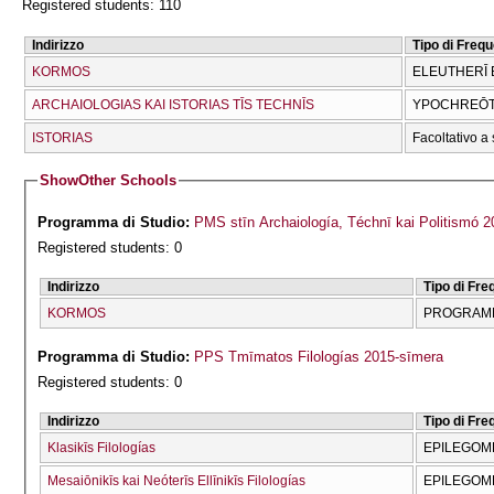
Registered students: 110
Indirizzo
Tipo di Freq
KORMOS
ELEUTHERĪ 
ARCΗAIOLOGIAS KAI ISTORIAS TĪS TECΗNĪS
YPOCΗREŌTI
ISTORIAS
Facoltativo a 
Show
Other Schools
Programma di Studio:
PMS stīn Archaiología, Téchnī kai Politismó 
Registered students: 0
Indirizzo
Tipo di Fr
KORMOS
PROGRAMM
Programma di Studio:
PPS Tmīmatos Filologías 2015-sīmera
Registered students: 0
Indirizzo
Tipo di Fr
Klasikīs Filologías
EPILEGOME
Mesaiōnikīs kai Neóterīs Ellīnikīs Filologías
EPILEGOME