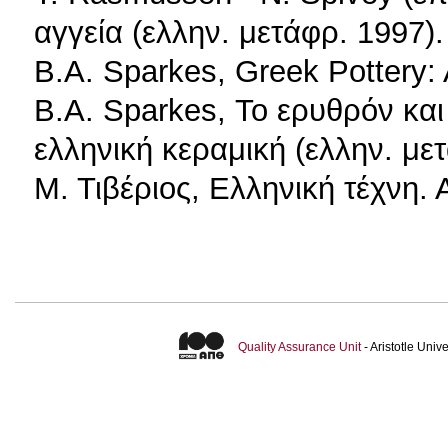
αγγεία (ελλην. μετάφρ. 1997).
B.A. Sparkes, Greek Pottery: 
B.A. Sparkes, Το ερυθρόν και
ελληνική κεραμική (ελλην. με
Μ. Τιβέριος, Eλληνική τέχνη. 
Quality Assurance Unit
- Aristotle Uni