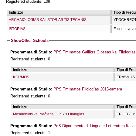
Registered students: 109
Indirizzo
Tipo di Freq
ARCΗAIOLOGIAS KAI ISTORIAS TĪS TECΗNĪS
YPOCΗREŌTI
ISTORIAS
Facoltativo a 
Show
Other Schools
Programma di Studio:
PPS Tmīmatos Gallikīs Glṓssas kai Filologías
Registered students: 0
Indirizzo
Tipo di Fr
KORMOS
ERASMUS
Programma di Studio:
PPS Tmīmatos Filologías 2015-sīmera
Registered students: 0
Indirizzo
Tipo di Fr
Mesaiōnikīs kai Neóterīs Ellīnikīs Filologías
EPILEGOME
Programma di Studio:
PdS Dipartimento di Lingua e Letteratura Italia
Registered students: 1