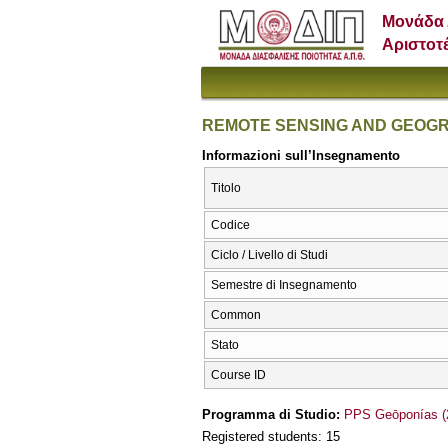
Μονάδα 
Αριστοτ
REMOTE SENSING AND GEOGR
Informazioni sull’Insegnamento
Titolo
Codice
Ciclo / Livello di Studi
Semestre di Insegnamento
Common
Stato
Course ID
Programma di Studio:
PPS Geōponías (
Registered students: 15