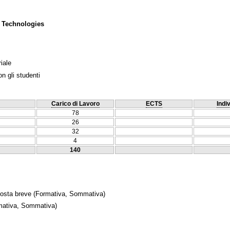
 Technologies
iale
n gli studenti
Carico di Lavoro
ECTS
Indi
78
26
32
4
140
posta breve
(Formativa, Sommativa)
ativa, Sommativa)