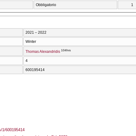
Obbligatorio
1
2021 – 2022
Winter
104hrs
Thomas Alexandridis
4
600195414
ass/1/600195414