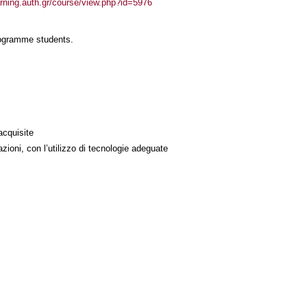
arning.auth.gr/course/view.php?id=5976
rogramme students.
acquisite
azioni, con l’utilizzo di tecnologie adeguate