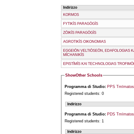
Indirizzo
KORMOS
FYTIKĪS PARAGŌGĪS
ZŌIKĪS PARAGŌGĪS
AGROTIKĪS OIKONOMIAS
EGGEIŌN VELTIŌSEŌN, EDAFOLOGIAS K
MĪCΗANIKĪS
EPISTĪMĪS KAI TECΗNOLOGIAS TROFIM
Show
Other Schools
Programma di Studio:
PPS Tmīmatos D
Registered students: 0
Indirizzo
Programma di Studio:
PDS Tmīmatos
Registered students: 1
Indirizzo