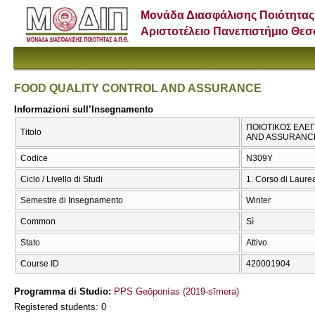
Μονάδα Διασφάλισης Ποιότητας
Αριστοτέλειο Πανεπιστήμιο Θε
FOOD QUALITY CONTROL AND ASSURANCE
Informazioni sull’Insegnamento
ΠΟΙΟΤΙΚΟΣ ΕΛΕΓ
Titolo
AND ASSURANC
Codice
Ν309Υ
Ciclo / Livello di Studi
1. Corso di Laure
Semestre di Insegnamento
Winter
Common
Sì
Stato
Attivo
Course ID
420001904
Programma di Studio:
PPS Geōponías (2019-sīmera)
Registered students: 0