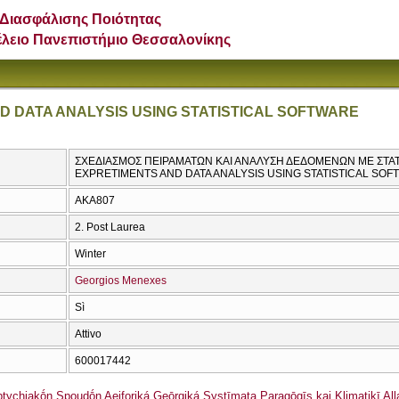
Διασφάλισης Ποιότητας
έλειο Πανεπιστήμιο Θεσσαλονίκης
D DATA ANALYSIS USING STATISTICAL SOFTWARE
ΣΧΕΔΙΑΣΜΟΣ ΠΕΙΡΑΜΑΤΩΝ ΚΑΙ ΑΝΑΛΥΣΗ ΔΕΔΟΜΕΝΩΝ ΜΕ ΣΤΑΤΙ
EXPRETIMENTS AND DATA ANALYSIS USING STATISTICAL SO
AKA807
2. Post Laurea
Winter
Georgios Menexes
Sì
Attivo
600017442
ychiakṓn Spoudṓn Aeiforiká Geōrgiká Systīmata Paragōgīs kai Klimatikī All