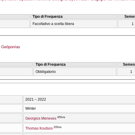
Tipo di Frequenza
Semes
Facoltativo a scelta libera
1
 Geōponías
Tipo di Frequenza
Semes
Obbligatorio
1
2021 – 2022
Winter
45hrs
Georgios Menexes
20hrs
Thomas Koutsos