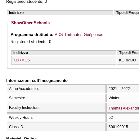
Registered students: 0
Indirizzo
Tipo di Freq
Show
Other Schools
Programma di Studio:
PDS Tmīmatos Geōponías
Registered students: 0
Indirizzo
Tipo di Fr
KORMOS
KORMOU
Informazioni sull’Insegnamento
Anno Accademico
2021 – 2022
Semestre
Winter
Faculty Instructors
Thomas Alexandri
Weekly Hours
52
Class ID
600199015
Materiali Online