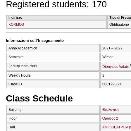
Registered students: 170
Indirizzo
Tipo di Freq
KORMOS
Obbligatorio
Informazioni sull’Insegnamento
Anno Accademico
2021 – 2022
Semestre
Winter
3
Faculty Instructors
Dionysios Valais
Weekly Hours
3
Class ID
600199080
Class Schedule
Building
Θεολογική
Floor
Όροφος 2
Hall
ΑΜΦΙΘΕΑΤΡΟ Α (