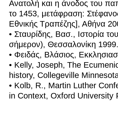
Ανατολή και η άνοδος του πα
το 1453, μετάφραση: Στέφαν
Εθνικής Τραπέζης], Αθήνα 20
• Σταυρίδης, Βασ., Ιστορία τ
σήμερον), Θεσσαλονίκη 1999
• Φειδάς, Βλάσιος, Εκκλησιαστ
• Kelly, Joseph, The Ecumenic
history, Collegeville Minneso
• Kolb, R., Martin Luther Conf
in Context, Oxford University