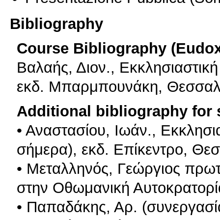
Bibliography
Course Bibliography (Eudo
Βαλαής, Διον., Εκκλησιαστική 
εκδ. Μπαρμπουνάκη, Θεσσαλ
Additional bibliography for
• Αναστασίου, Ιωάν., Εκκλησια
σήμερα), εκδ. Επίκεντρο, Θεσ
• Μεταλληνός, Γεώργιος πρωτ
στην Οθωμανική Αυτοκρατορία
• Παπαδάκης, Αρ. (συνεργασία