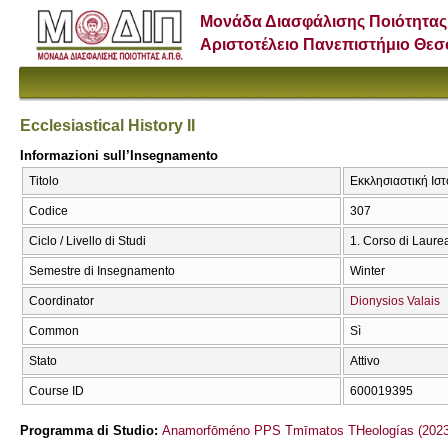
Μονάδα Διασφάλισης Ποιότητας
Αριστοτέλειο Πανεπιστήμιο Θε
Ecclesiastical History ΙΙ
Informazioni sull’Insegnamento
Titolo
Εκκλησιαστική Ιστορ
Codice
307
Ciclo / Livello di Studi
1. Corso di Laure
Semestre di Insegnamento
Winter
Coordinator
Dionysios Valais
Common
Sì
Stato
Attivo
Course ID
600019395
Programma di Studio:
Anamorfōméno PPS Tmīmatos THeologías (2023