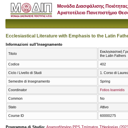
Μονάδα Διασφάλισης Ποιότητας
Αριστοτέλειο Πανεπιστήμιο Θε
Ecclesiastical Literature with Emphasis to the Latin Fath
Informazioni sull’Insegnamento
Εκκλησιαστική Γρα
Titolo
the Latin Fathers
Codice
402
Ciclo / Livello di Studi
1. Corso di Laure
Semestre di Insegnamento
Spring
Coordinator
Fotios Ioannidis
Common
No
Stato
Attivo
Course ID
60000275
Programma di Studio:
Anamorfōméno PPS Tmīmatos THeologías (2023