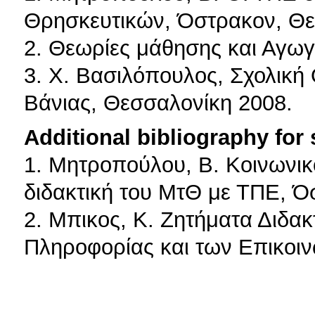
Θρησκευτικών, Όστρακον, Θε
2. Θεωρίες μάθησης και Αγω
3. Χ. Βασιλόπουλος, Σχολική
Βάνιας, Θεσσαλονίκη 2008.
Additional bibliography for
1. Μητροπούλου, Β. Κοινωνικ
διδακτική του ΜτΘ με ΤΠΕ, 
2. Μπικος, Κ. Ζητήματα Διδακ
Πληροφορίας και των Επικοιν