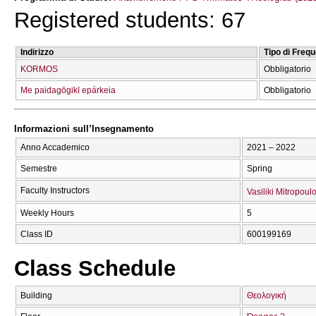
Registered students: 67
Indirizzo
Tipo di Freq
KORMOS
Obbligatorio
Me paidagōgikī epárkeia
Obbligatorio
Informazioni sull’Insegnamento
Anno Accademico
2021 – 2022
Semestre
Spring
Faculty Instructors
Vasiliki Mitropoul
Weekly Hours
5
Class ID
600199169
Class Schedule
Building
Θεολογική