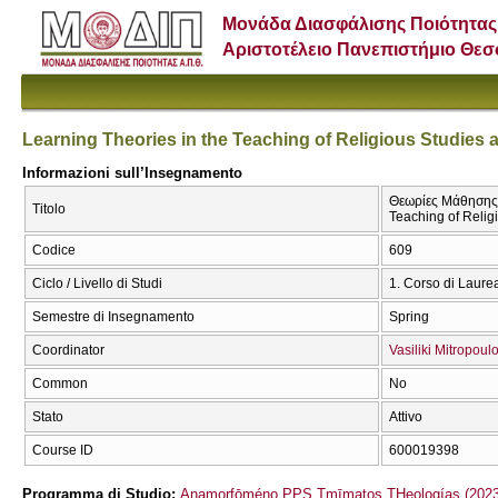
Μονάδα Διασφάλισης Ποιότητας
Αριστοτέλειο Πανεπιστήμιο Θε
Learning Theories in the Teaching of Religious Studies 
Informazioni sull’Insegnamento
Θεωρίες Μάθησης 
Titolo
Teaching of Relig
Codice
609
Ciclo / Livello di Studi
1. Corso di Laure
Semestre di Insegnamento
Spring
Coordinator
Vasiliki Mitropoul
Common
No
Stato
Attivo
Course ID
600019398
Programma di Studio:
Anamorfōméno PPS Tmīmatos THeologías (2023