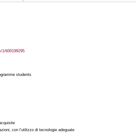
ass/1/600199295
rogramme students.
acquisite
azioni, con l’utilizzo di tecnologie adeguate