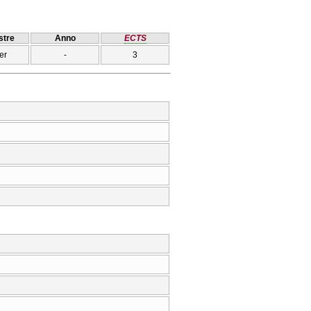
tre
Anno
ECTS
er
-
3