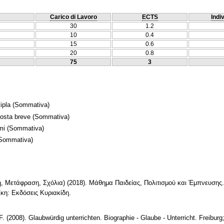
Carico di Lavoro
ECTS
Indi
30
1.2
10
0.4
15
0.6
20
0.8
75
3
ipla
(Sommativa)
posta breve
(Sommativa)
mi
(Sommativa)
 Sommativa)
ή, Μετάφραση, Σχόλια) (2018). Μάθημα Παιδείας, Πολιτισμού και Έμπνευσης.
η: Εκδόσεις Κυριακίδη.
 F. (2008). Glaubwürdig unterrichten. Biographie - Glaube - Unterricht. Freibur