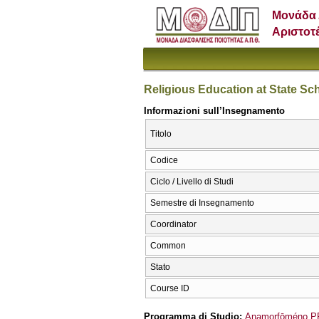
Μονάδα 
Αριστοτ
Religious Education at State Sch
Informazioni sull’Insegnamento
Titolo
Codice
Ciclo / Livello di Studi
Semestre di Insegnamento
Coordinator
Common
Stato
Course ID
Programma di Studio:
Anamorfōméno PP