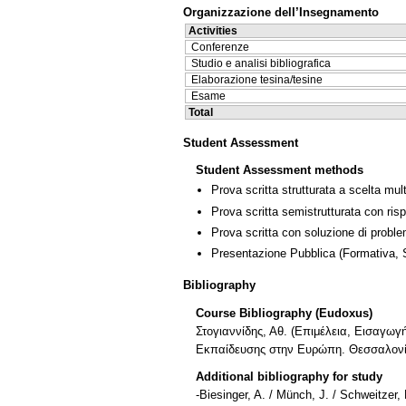
Organizzazione dell’Insegnamento
Activities
Conferenze
Studio e analisi bibliografica
Elaborazione tesina/tesine
Esame
Total
Student Assessment
Student Assessment methods
Prova scritta strutturata a scelta mult
Prova scritta semistrutturata con ris
Prova scritta con soluzione di proble
Presentazione Pubblica
(Formativa,
Bibliography
Course Bibliography (Eudoxus)
Στογιαννίδης, Αθ. (Επιμέλεια, Εισαγωγ
Εκπαίδευσης στην Ευρώπη. Θεσσαλονίκ
Additional bibliography for study
-Biesinger, A. / Münch, J. / Schweitzer,