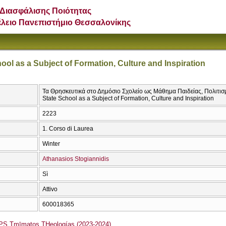
Διασφάλισης Ποιότητας
έλειο Πανεπιστήμιο Θεσσαλονίκης
ool as a Subject of Formation, Culture and Inspiration
Τα Θρησκευτικά στο Δημόσιο Σχολείο ως Μάθημα Παιδείας, Πολιτισμ
State School as a Subject of Formation, Culture and Inspiration
2223
1. Corso di Laurea
Winter
Athanasios Stogiannidis
Sì
Attivo
600018365
S Tmīmatos THeologías (2023-2024)