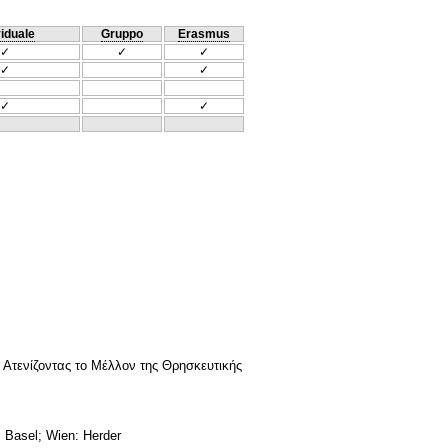
viduale
Gruppo
Erasmus
✓
✓
✓
✓
✓
✓
✓
 Ατενίζοντας το Μέλλον της Θρησκευτικής
g; Basel; Wien: Herder