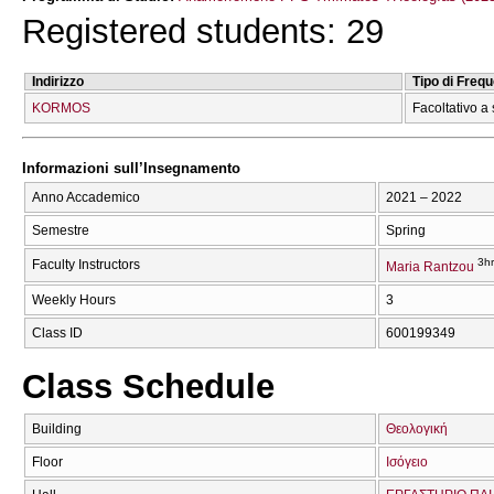
Registered students: 29
Indirizzo
Tipo di Freq
KORMOS
Facoltativo a 
Informazioni sull’Insegnamento
Anno Accademico
2021 – 2022
Semestre
Spring
3hr
Faculty Instructors
Maria Rantzou
Weekly Hours
3
Class ID
600199349
Class Schedule
Building
Θεολογική
Floor
Ισόγειο