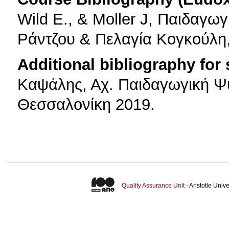
Wild E., & Moller J, Παιδαγω
Ράντζου & Πελαγία Κογκούλη,
Additional bibliography for
Καψάλης, Αχ. Παιδαγωγική Ψυχ
Θεσσαλονίκη 2019.
Quality Assurance Unit
- Aristotle Uni