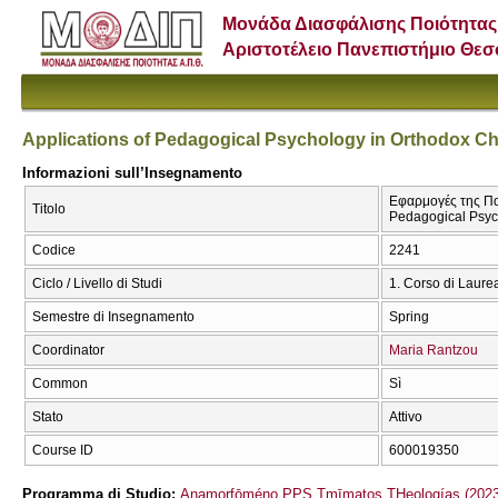
Μονάδα Διασφάλισης Ποιότητας
Αριστοτέλειο Πανεπιστήμιο Θε
Applications of Pedagogical Psychology in Orthodox Chr
Informazioni sull’Insegnamento
Εφαρμογές της Παι
Titolo
Pedagogical Psych
Codice
2241
Ciclo / Livello di Studi
1. Corso di Laure
Semestre di Insegnamento
Spring
Coordinator
Maria Rantzou
Common
Sì
Stato
Attivo
Course ID
600019350
Programma di Studio:
Anamorfōméno PPS Tmīmatos THeologías (2023