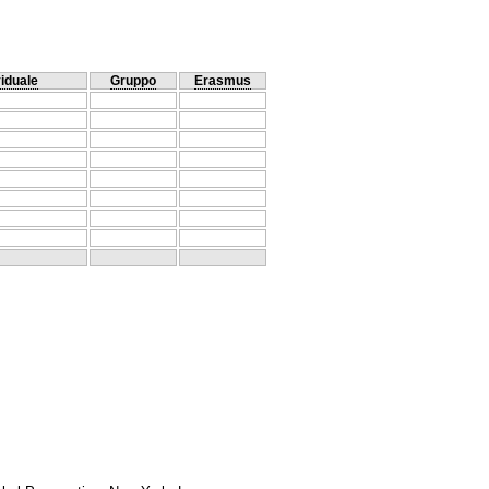
viduale
Gruppo
Erasmus