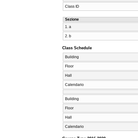
Class ID
Sezione
1. a
2. b
Class Schedule
Building
Floor
Hall
Calendario
Building
Floor
Hall
Calendario