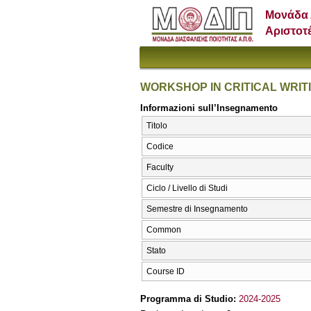
Μονάδα 
Αριστοτ
WORKSHOP IN CRITICAL WRIT
Informazioni sull’Insegnamento
Titolo
Codice
Faculty
Ciclo / Livello di Studi
Semestre di Insegnamento
Common
Stato
Course ID
Programma di Studio:
2024-2025