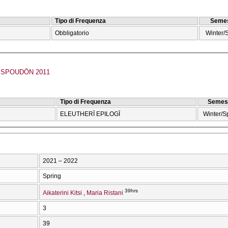
Tipo di Frequenza
Semes
Obbligatorio
Winter/
SPOUDŌN 2011
Tipo di Frequenza
Semes
ELEUTHERĪ EPILOGĪ
Winter/S
2021 – 2022
Spring
39hrs
Aikaterini Kitsi
Maria Ristani
3
39