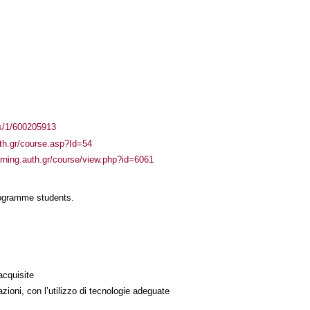
ass/1/600205913
uth.gr/course.asp?Id=54
arning.auth.gr/course/view.php?id=6061
rogramme students.
acquisite
azioni, con l’utilizzo di tecnologie adeguate