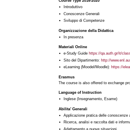
Course Type 2016-2020
Introduttivo
Conoscenze Generali
Sviluppo di Competenze
Organizzazione della Didattica
In presenza
Materiali Online
e-Study Guide
https://qa.auth.gr/it/cl
Sito del Dipartimento:
http://www.enl.a
eLearning (Moodel/Moodle):
https://ele
Erasmus
The course is also offered to exchange p
Language of Instruction
Inglese
(Insegnamento, Esame)
Abilita’ Generali
Applicazione pratica delle conoscenze 
Ricerca, analisi e raccolta dati e inform
Adattamento a nuove situazioni