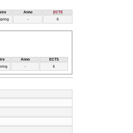
tre
Anno
ECTS
Spring
-
6
tre
Anno
ECTS
pring
-
6