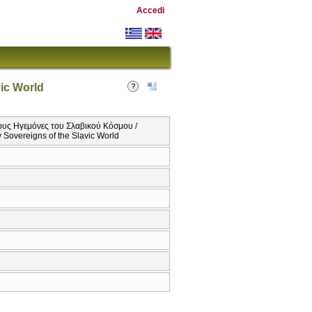
Accedi
vic World
ους Ηγεμόνες του Σλαβικού Κόσμου /
y Sovereigns of the Slavic World