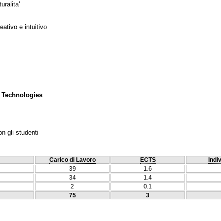
uralita’
ativo e intuitivo
 Technologies
n gli studenti
Carico di Lavoro
ECTS
Indi
39
1.6
34
1.4
2
0.1
75
3