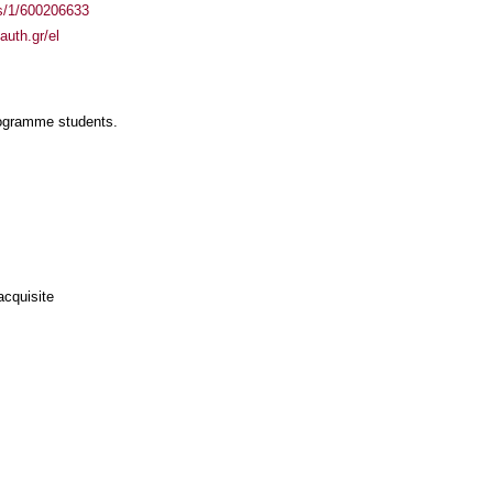
ass/1/600206633
auth.gr/el
rogramme students.
acquisite