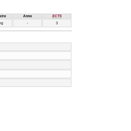
tre
Anno
ECTS
ng
-
3