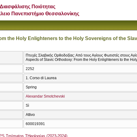
Διασφάλισης Ποιότητας
έλειο Πανεπιστήμιο Θεσσαλονίκης
om the Holy Enlighteners to the Holy Sovereigns of the Sla
Πτυχές Σλαβικής Ορθοδοξίας: Από τους Αγίους Φωτιστές στους Αγί
Aspects of Slavic Orthodoxy: From the Holy Enlighteners to the Hol
2252
1. Corso di Laurea
Spring
Alexandar Smotchevski
Sì
Attivo
600019391
S Tmīmatos THeologías (2023-2024)