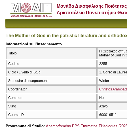
Μονάδα Διασφάλισης Ποιότητας
Αριστοτέλειο Πανεπιστήμιο Θε
The Mother of God in the patristic literature and orthodox
Informazioni sull’Insegnamento
Η Θεοτόκος στην 
Titolo
Mother of God in t
Codice
2255
Ciclo / Livello di Studi
1. Corso di Laure
Semestre di Insegnamento
Winter
Coordinator
Christos Arampatz
Common
No
Stato
Attivo
Course ID
600019511
Programma di Studio:
Anamorfōméno PPS Tmīmatos THeologías (2023