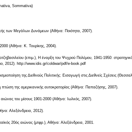
ativa, Sommativa)
ικής των Μεγάλων Δυνάμεων (Αθήνα: Ποιότητα, 2007).
-2000 (Αθήνα: Κ. Τουρίκης, 2004).
τζηβασιλείου (επιμ.), Η έναρξη του Ψυχρού Πολέμου, 1941-1950: στρατηγικά 
 2012). http://www.idis.gr/coldwar/pdf/e-book.pdf
κοσμιοποίηση της Διεθνούς Πολιτικής: Εισαγωγή στις Διεθνείς Σχέσεις (Θεσσα
η πτώση της αμερικανικής αυτοκρατορίας (Αθήνα: Παπαζήσης, 2007).
αιώνας του μίσους 1901-2000 (Αθήνα: Ιωλκός, 2007).
ήνα: Αλεξάνδρεια, 2012).
αϊκός 20ός αιώνας (μτφρ.), Αθήνα: Αλεξάνδρεια, 2001.