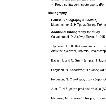
Prova scritta con rispote aperte
(Form
Bibliography
Course Bibliography (Eudoxus)
Mearsheimer, J. Η Τραγωδία της Πολιτ
Additional bibliography for study
Calvocoressi, P. Διεθνής Πολιτική 1945
Ήφαιστος, Π., Κ. Κολιόπουλος και Ε. Χα
Διεθνών Σχέσεων, Πάντειο Πανεπιστήμιο,
Baylis, J. and C. Smith (επιμ.), Η Παγ
Ferguson, N. Κολοσσός: Η άνοδος και 
Ferguson, N. Ο πόλεμος στον κόσμο: Ο 
Judt, T. Η Ευρώπη μετά τον πόλεμο (Αθ
Mazower, Μ., Σκοτεινή Ήπειρος. Ευρωπ