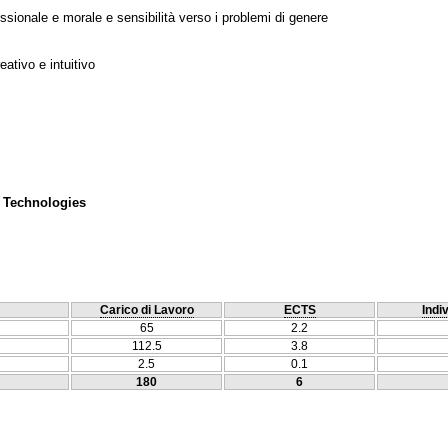
ssionale e morale e sensibilità verso i problemi di genere
ativo e intuitivo
 Technologies
Carico di Lavoro
ECTS
Indi
65
2.2
112.5
3.8
2.5
0.1
180
6