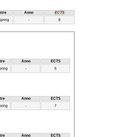
tre
Anno
ECTS
Spring
-
8
tre
Anno
ECTS
pring
-
6
tre
Anno
ECTS
pring
-
7
tre
Anno
ECTS