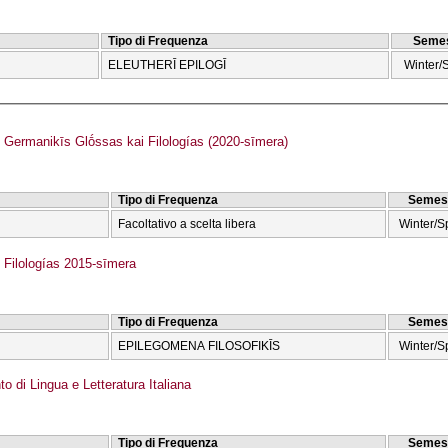
Tipo di Frequenza
Semes
ELEUTHERĪ EPILOGĪ
Winter/
ermanikīs Glṓssas kai Filologías (2020-sīmera)
Tipo di Frequenza
Semes
Facoltativo a scelta libera
Winter/S
Filologías 2015-sīmera
Tipo di Frequenza
Semes
EPILEGOMENA FILOSOFIKĪS
Winter/S
o di Lingua e Letteratura Italiana
Tipo di Frequenza
Semes