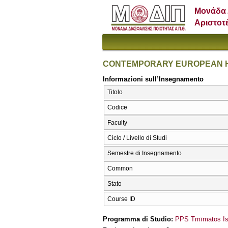
Μονάδα 
Αριστοτ
CONTEMPORARY EUROPEAN HI
Informazioni sull’Insegnamento
Titolo
Codice
Faculty
Ciclo / Livello di Studi
Semestre di Insegnamento
Common
Stato
Course ID
Programma di Studio:
PPS Tmīmatos Ist