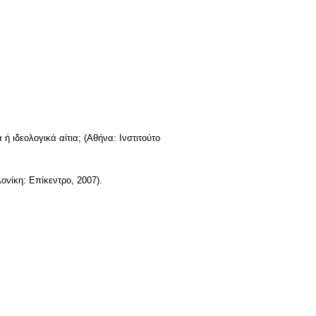
ή ιδεολογικά αίτια; (Αθήνα: Ινστιτούτο
λονίκη: Επίκεντρο, 2007).