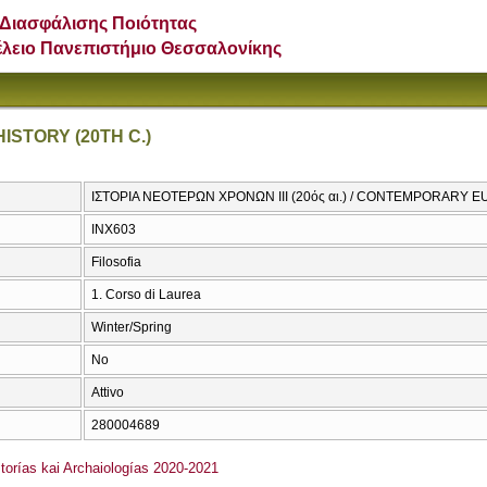
Διασφάλισης Ποιότητας
έλειο Πανεπιστήμιο Θεσσαλονίκης
STORY (20TH C.)
ΙΣΤΟΡΙΑ ΝΕΟΤΕΡΩΝ ΧΡΟΝΩΝ ΙΙΙ (20ός αι.) / CONTEMPORARY 
ΙΝΧ603
Filosofia
1. Corso di Laurea
Winter/Spring
No
Attivo
280004689
orías kai Archaiologías 2020-2021