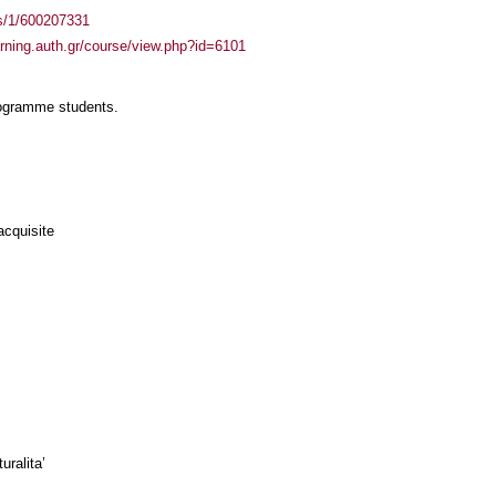
ass/1/600207331
arning.auth.gr/course/view.php?id=6101
rogramme students.
acquisite
uralita’