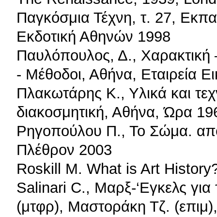
Παγκόσμια Τέχνη, τ. 27, Εκπα
Εκδοτική Αθηνών 1998
Παυλόπουλος, Δ., Χαρακτική –
- Μέθοδοι, Αθήνα, Εταιρεία 
Πλακωτάρης Κ., Υλικά και τεχ
διακοσμητική, Αθήνα, Ώρα 19
Ρηγοπούλου Π., Το Σώμα. από 
Πλέθρον 2003
Roskill M. What is Art Histor
Salinari C., Μαρξ-‘Εγκελς για
(μτφρ), Μαστοράκη Τζ. (επιμ)