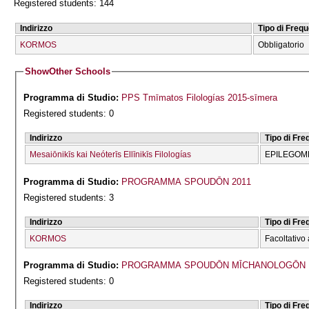
Registered students: 144
Indirizzo
Tipo di Freq
KORMOS
Obbligatorio
Show
Other Schools
Programma di Studio:
PPS Tmīmatos Filologías 2015-sīmera
Registered students: 0
Indirizzo
Tipo di Fr
Mesaiōnikīs kai Neóterīs Ellīnikīs Filologías
EPILEGOME
Programma di Studio:
PROGRAMMA SPOUDŌN 2011
Registered students: 3
Indirizzo
Tipo di Fr
KORMOS
Facoltativo 
Programma di Studio:
PROGRAMMA SPOUDŌN MĪCΗANOLOGŌN 
Registered students: 0
Indirizzo
Tipo di Fr