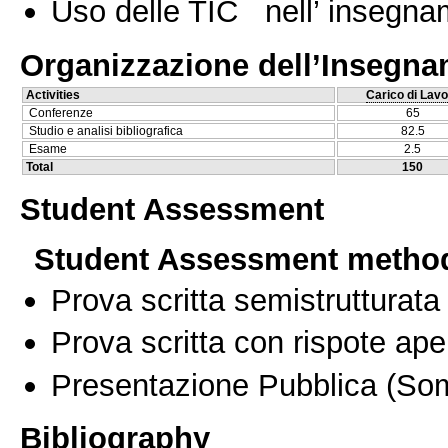
Uso delle TIC nell’ insegn
Organizzazione dell’Insegn
Activities
Carico di Lavo
Conferenze
65
Studio e analisi bibliografica
82.5
Esame
2.5
Total
150
Student Assessment
Student Assessment metho
Prova scritta semistrutturata
Prova scritta con rispote ape
Presentazione Pubblica
(Som
Bibliography