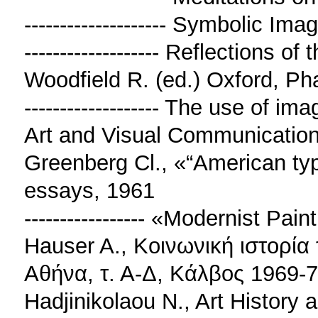
-------------------- Symbolic I
------------------- Reflections o
Woodfield R. (ed.) Oxford, P
------------------- The use of i
Art and Visual Communicatio
Greenberg Cl., «“American type
essays, 1961
----------------- «Modernist Pai
Hauser A., Κοινωνική ιστορία 
Αθήνα, τ. Α-Δ, Κάλβος 1969-
Hadjinikolaou N., Art History 