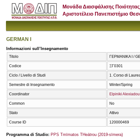
Μονάδα Διασφάλισης Ποιότητας
Αριστοτέλειο Πανεπιστήμιο Θε
GERMAN I
Informazioni sull’Insegnamento
Titolo
ΓΕΡΜΑΝΙΚΑ Ι / G
Codice
ΞΓ0301
Ciclo / Livello di Studi
1. Corso di Laure
Semestre di Insegnamento
Winter/Spring
Coordinator
Elpiniki Alexiadou
Common
No
Stato
Attivo
Course ID
120000469
Programma di Studio:
PPS Tmīmatos THeátrou (2019-sīmera)