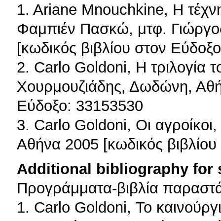
1. Ariane Mnouchkine, Η τέχν
Φαμπιέν Πασκώ, μτφ. Γιώργο
[κωδικός βιβλίου στον Εύδοξο
2. Carlo Goldoni, Η τριλογία 
Χουρμουζιάδης, Δωδώνη, Αθήν
Εύδοξο: 33153530
3. Carlo Goldoni, Οι αγροίκοι
Αθήνα 2005 [κωδικός βιβλίου
Additional bibliography for
Προγράμματα-βιβλία παραστ
1. Carlo Goldoni, Το καινούργ