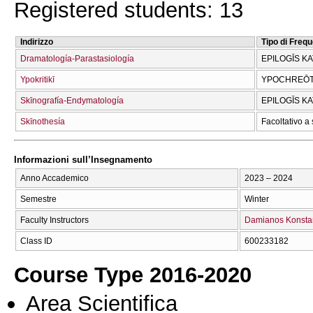
Registered students: 13
Indirizzo
Tipo di Freq
Dramatología-Parastasiología
EPILOGĪS K
Ypokritikī
YPOCΗREŌT
Skīnografía-Endymatología
EPILOGĪS K
Skīnothesía
Facoltativo a 
Informazioni sull’Insegnamento
Anno Accademico
2023 – 2024
Semestre
Winter
Faculty Instructors
Damianos Konstan
Class ID
600233182
Course Type 2016-2020
Area Scientifica