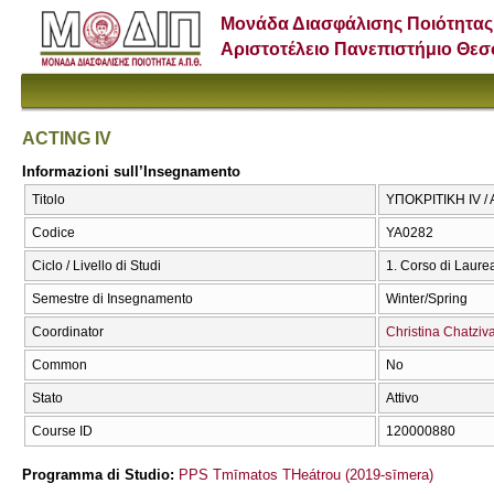
Μονάδα Διασφάλισης Ποιότητας
Αριστοτέλειο Πανεπιστήμιο Θε
ACTING IV
Informazioni sull’Insegnamento
Titolo
ΥΠΟΚΡΙΤΙΚΗ IV / 
Codice
ΥΑ0282
Ciclo / Livello di Studi
1. Corso di Laure
Semestre di Insegnamento
Winter/Spring
Coordinator
Christina Chatziva
Common
No
Stato
Attivo
Course ID
120000880
Programma di Studio:
PPS Tmīmatos THeátrou (2019-sīmera)