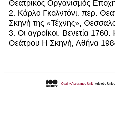
Θεατρικός Οργανισμός Εποχή
2. Κάρλο Γκολντόνι, περ. Θεατ
Σκηνή της «Τέχνης», Θεσσαλο
3. Οι αγροίκοι. Βενετία 1760.
Θεάτρου Η Σκηνή, Αθήνα 198
Quality Assurance Unit
- Aristotle Uni