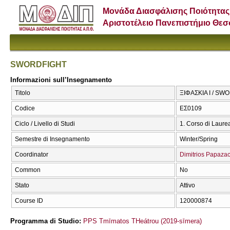
Μονάδα Διασφάλισης Ποιότητας
Αριστοτέλειο Πανεπιστήμιο Θε
SWORDFIGHT
Informazioni sull’Insegnamento
Titolo
ΞΙΦΑΣΚΙΑ I / SW
Codice
ΕΣ0109
Ciclo / Livello di Studi
1. Corso di Laure
Semestre di Insegnamento
Winter/Spring
Coordinator
Dimitrios Papaza
Common
No
Stato
Attivo
Course ID
120000874
Programma di Studio:
PPS Tmīmatos THeátrou (2019-sīmera)