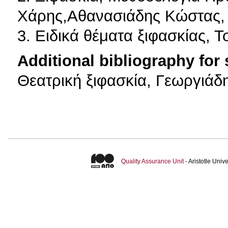
Χάρης,Αθανασιάδης Κώστας, 
3. Ειδικά θέματα ξιφασκίας, 
Additional bibliography for
Θεατρική ξιφασκία, Γεωργιάδ
Quality Assurance Unit
- Aristotle Uni