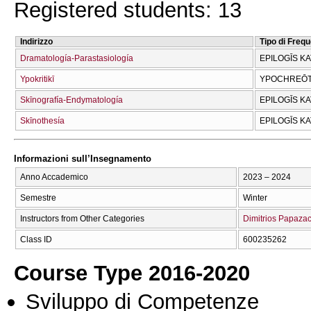
Registered students: 13
Indirizzo
Tipo di Freq
Dramatología-Parastasiología
EPILOGĪS K
Ypokritikī
YPOCΗREŌT
Skīnografía-Endymatología
EPILOGĪS K
Skīnothesía
EPILOGĪS K
Informazioni sull’Insegnamento
Anno Accademico
2023 – 2024
Semestre
Winter
Instructors from Other Categories
Dimitrios Papaza
Class ID
600235262
Course Type 2016-2020
Sviluppo di Competenze