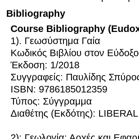
Bibliography
Course Bibliography (Eudo
1). Γεωσύστημα Γαία
Κωδικός Βιβλίου στον Εύδοξο
Έκδοση: 1/2018
Συγγραφείς: Παυλίδης Σπύρο
ISBN: 9786185012359
Τύπος: Σύγγραμμα
Διαθέτης (Εκδότης): LIB
2): Γεωλογία: Αρχές και Εφα