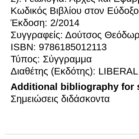
Κωδικός Βιβλίου στον Εύδοξο
Έκδοση: 2/2014
Συγγραφείς: Δούτσος Θεόδω
ISBN: 9786185012113
Τύπος: Σύγγραμμα
Διαθέτης (Εκδότης): LIB
Additional bibliography for
Σημειώσεις διδάσκοντα