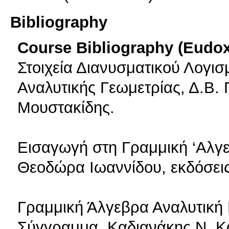
Bibliography
Course Bibliography (Eudo
Στοιχεία Διανυσματικού Λογισ
Αναλυτικής Γεωμετρίας, Δ.Β.
Μουστακίδης.
Εισαγωγή στη Γραμμική ‘Αλγε
Θεοδώρα Ιωαννίδου, εκδόσεις
Γραμμική Άλγεβρα Αναλυτική 
Σύγγραμμα, Καδιανάκης Ν. Κα