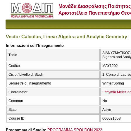
Μονάδα Διασφάλισης Ποιότητας
Αριστοτέλειο Πανεπιστήμιο Θε
Vector Calculus, Linear Algebra and Analytic Geometry
Informazioni sull’Insegnamento
ΔΙΑΝΥΣΜΑΤΙΚΟΣ Λ
Titolo
Algebra and Anal
Codice
ΜΑΥ1202
Ciclo / Livello di Studi
1. Corso di Laure
Semestre di Insegnamento
Winter/Spring
Coordinator
Efthymia Meletlid
Common
No
Stato
Attivo
Course ID
600021658
Programma di Studio:
PROGRAMMA SPOUDŌN 2022