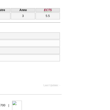
tre
Anno
ECTS
3
5.5
Last Update
-
94700 |