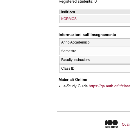
Registered students: 0
Indirizzo
KORMOS
Informazioni sull’Insegnamento
Anno Accademico
Semestre
Faculty Instructors
Class ID
Materiali Online
e-Study Guide
https://qa.auth.gr/it/cl
Quali