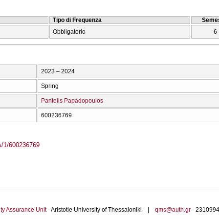
Tipo di Frequenza
Semes
Obbligatorio
6
2023 – 2024
Spring
Pantelis Papadopoulos
600236769
ass/1/600236769
ty Assurance Unit
- Aristotle University of Thessaloniki |
qms@auth.gr
- 23109