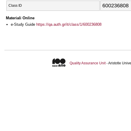
600236808
Class ID
Materiali Online
e-Study Guide
https://qa.auth.gr/it/class/1/600236808
Quality Assurance Unit
- Aristotle Uni