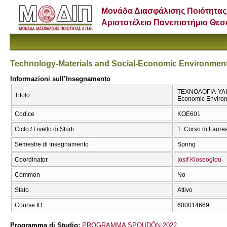
Μονάδα Διασφάλισης Ποιότητας
Αριστοτέλειο Πανεπιστήμιο Θε
Technology-Materials and Social-Economic Environmen
Informazioni sull’Insegnamento
ΤΕΧΝΟΛΟΓΙΑ-ΥΛΙΚ
Titolo
Economic Enviro
Codice
ΚΟΕ601
Ciclo / Livello di Studi
1. Corso di Laure
Semestre di Insegnamento
Spring
Coordinator
Iosif Kioseoglou
Common
No
Stato
Attivo
Course ID
600014669
Programma di Studio:
PROGRAMMA SPOUDŌN 2022