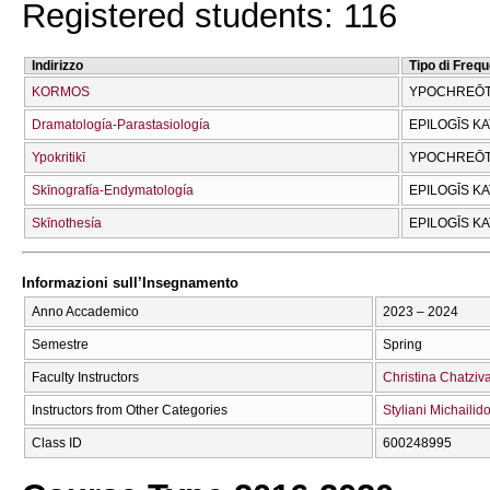
Registered students: 116
Indirizzo
Tipo di Freq
KORMOS
YPOCΗREŌT
Dramatología-Parastasiología
EPILOGĪS K
Ypokritikī
YPOCΗREŌT
Skīnografía-Endymatología
EPILOGĪS K
Skīnothesía
EPILOGĪS K
Informazioni sull’Insegnamento
Anno Accademico
2023 – 2024
Semestre
Spring
Faculty Instructors
Christina Chatziva
Instructors from Other Categories
Styliani Michailid
Class ID
600248995