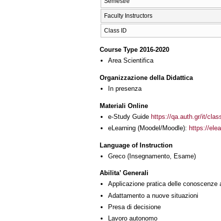
Semestre
Faculty Instructors
Class ID
Course Type 2016-2020
Area Scientifica
Organizzazione della Didattica
In presenza
Materiali Online
e-Study Guide
https://qa.auth.gr/it/cl
eLearning (Moodel/Moodle):
https://ele
Language of Instruction
Greco
(Insegnamento, Esame)
Abilita’ Generali
Applicazione pratica delle conoscenze 
Adattamento a nuove situazioni
Presa di decisione
Lavoro autonomo