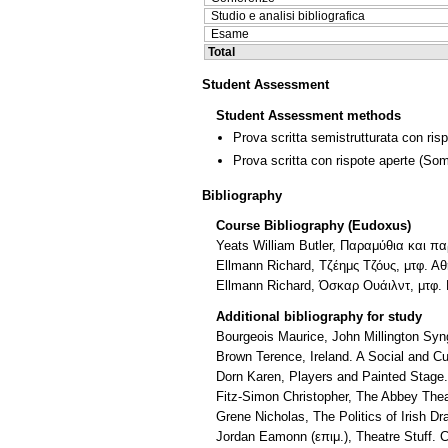
Studio e analisi bibliografica
Esame
Total
Student Assessment
Student Assessment methods
Prova scritta semistrutturata con ris
Prova scritta con rispote aperte
(Som
Bibliography
Course Bibliography (Eudoxus)
Yeats William Butler, Παραμύθια και π
Ellmann Richard, Τζέημς Τζόυς, μτφ. Α
Ellmann Richard, Όσκαρ Ουάιλντ, μτφ
Additional bibliography for study
Bourgeois Maurice, John Millington Syn
Brown Terence, Ireland. A Social and Cu
Dorn Karen, Players and Painted Stage.
Fitz-Simon Christopher, The Abbey Thea
Grene Nicholas, The Politics of Irish D
Jordan Eamonn (επιμ.), Theatre Stuff. C