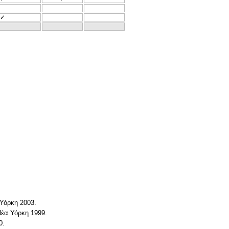
✓
 Υόρκη 2003.
 Νέα Υόρκη 1999.
0.