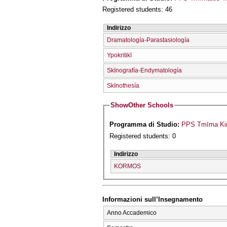
Registered students: 46
Indirizzo
Dramatología-Parastasiología
Ypokritikī
Skīnografía-Endymatología
Skīnothesía
Show
Other Schools
Programma di Studio:
PPS Tmīma Kin
Registered students: 0
Indirizzo
KORMOS
Informazioni sull’Insegnamento
Anno Accademico