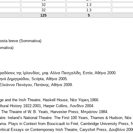
32
1.3
32
1.3
125
5
posta breve
(Sommativa)
mativa)
αραδόσεις της Ιρλανδίας, μτφ. Αλίνα Πασχαλίδη, Εστία, Αθήνα 2000.
θηνά Δημητριάδου, Scripta, Αθήνα 2005.
. Ελεάννα Πανάγου, Πατάκης, Αθήνα 2009.
ge and the Irish Theatre, Haskell House, Νέα Υόρκη 1966.
ltural History 1922-2001, Harper Collins, Λονδίνο 2004.
 The Theatre of W. Β. Yeats, Harvester Press, Μπράιτον 1984.
tre: Ireland’s National Theatre. The First 100 Years, Thames & Hudson, Νέα
rama. Plays in Context from Boucicault to Friel, Cambridge University Press,
ritical Essays on Contemporary Irish Theatre, Carysfort Press, Δουβλίνο 200