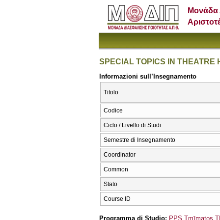
Μονάδα 
Αριστοτ
SPECIAL TOPICS IN THEATRE 
Informazioni sull’Insegnamento
Titolo
Codice
Ciclo / Livello di Studi
Semestre di Insegnamento
Coordinator
Common
Stato
Course ID
Programma di Studio:
PPS Tmīmatos TH