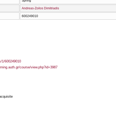
Spring
Andreas-Zoilos Dimitriadis
600249010
ass/1/600249010
arning.auth.gr/course/view.php?id=3987
acquisite