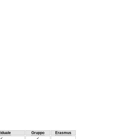
viduale
Gruppo
Erasmus
✓
✓