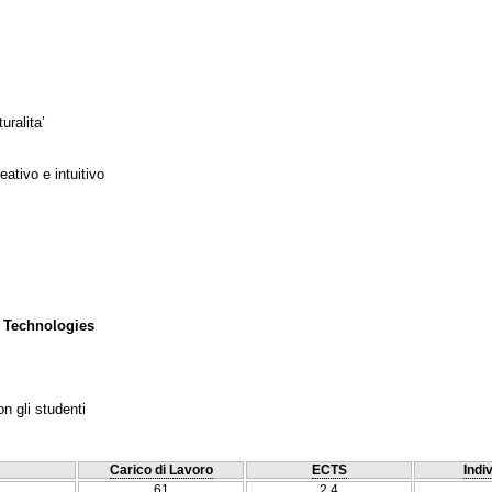
uralita’
ativo e intuitivo
 Technologies
n gli studenti
Carico di Lavoro
ECTS
Indi
61
2.4