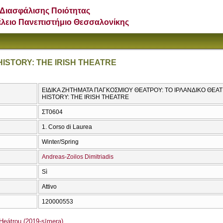
Διασφάλισης Ποιότητας
έλειο Πανεπιστήμιο Θεσσαλονίκης
HISTORY: THE IRISH THEATRE
ΕΙΔΙΚΑ ΖΗΤΗΜΑΤΑ ΠΑΓΚΟΣΜΙΟΥ ΘΕΑΤΡΟΥ: ΤΟ ΙΡΛΑΝΔΙΚΟ ΘΕΑΤ
HISTORY: THE IRISH THEATRE
ΣΤ0604
1. Corso di Laurea
Winter/Spring
Andreas-Zoilos Dimitriadis
Sì
Attivo
120000553
eátrou (2019-sīmera)