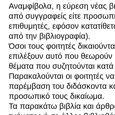
Αναμφίβολα, η εύρεση νέας β
από συγγραφείς είτε προσωπικ
επιθυμητές, εφόσον κατατίθετ
από την βιβλιογραφία).
Όσοι τους φοιτητές δικαιούντ
επιλέξουν αυτό που θεωρούν 
θέματα που συζητούνται κατά 
Παρακαλούνται οι φοιτητές ν
παρέμβαση του διδάσκοντα κα
προσωπικό τους δικαίωμα.
Τα παρακάτω βιβλία και άρθρ