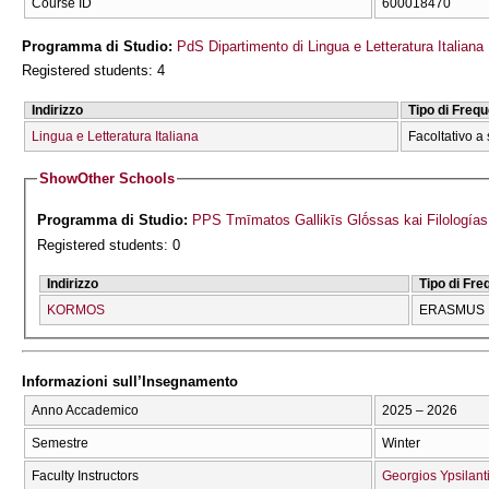
Course ID
600018470
Programma di Studio:
PdS Dipartimento di Lingua e Letteratura Italiana
Registered students: 4
Indirizzo
Tipo di Freq
Lingua e Letteratura Italiana
Facoltativo a 
Show
Other Schools
Programma di Studio:
PPS Tmīmatos Gallikīs Glṓssas kai Filologías
Registered students: 0
Indirizzo
Tipo di Fr
KORMOS
ERASMUS
Informazioni sull’Insegnamento
Anno Accademico
2025 – 2026
Semestre
Winter
Faculty Instructors
Georgios Ypsilant