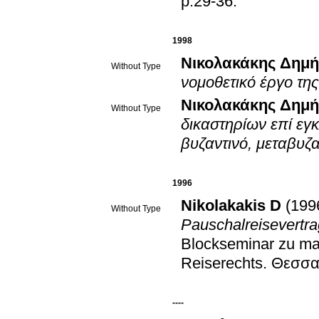
p.29-36
.
1998
Νικολακάκης Δημή
Without Type
νομοθετικό έργο της
Νικολακάκης Δημή
Without Type
δικαστηρίων επί εγκ
βυζαντινό, μεταβυζα
1996
Nikolakakis D
(199
Without Type
Pauschalreisevertr
Blockseminar zu mat
Reiserechts
.
Θεσσα
----