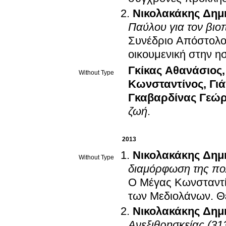
Νικολακάκης Δημ
Παύλου για τον βιο
Συνέδριο Απόστολο
οικουμενική στην η
Γκίκας Αθανάσιος
Without Type
Κωνσταντίνος
,
Γι
Γκαβαρδίνας Γεώρ
ζωή
.
2013
Νικολακάκης Δημ
Without Type
διαμόρφωση της πολ
Ο Μέγας Κωνσταντίν
των Μεδιολάνων
.
Θ
Νικολακάκης Δημ
Ανεξιθρησκείας (31