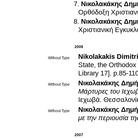
Νικολακάκης Δημ
Ορθόδοξη Χριστιαν
Νικολακάκης Δημ
Χριστιανική Εγκυκλ
2008
Nikolakakis Dimitr
Without Type
State, the Orthodo
Library 17]
.
p.85-11
Νικολακάκης Δημή
Without Type
Μάρτυρες του Ιεχω
Ιεχωβά
.
Θεσσαλονί
Νικολακάκης Δημή
Without Type
με την περιουσία τ
2007