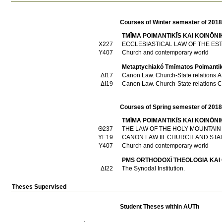
Courses of Winter semester of 201
TMĪMA POIMANTIKĪS KAI KOINŌNI
Χ227
ECCLESIASTICAL LAW OF THE ES
Υ407
Church and contemporary world
Metaptychiakó Tmīmatos Poimantikī
ΔΙ17
Canon Law. Church-State relations A
ΔΙ19
Canon Law. Church-State relations C
Courses of Spring semester of 201
TMĪMA POIMANTIKĪS KAI KOINŌNI
Θ237
THE LAW OF THE HOLY MOUNTAIN
ΥΕ19
CANON LAW III. CHURCH AND STA
Υ407
Church and contemporary world
PMS ORTHODOXĪ THEOLOGIA KAI 
ΔΙ22
The Synodal Institution.
Theses Supervised
Student Theses within AUTh