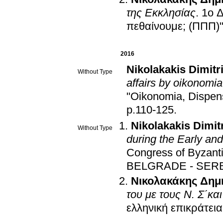
της Εκκλησίας
.
1ο Δ
πεθαίνουμε; (ΠΠΠ)
2016
Nikolakakis Dimitr
Without Type
affairs by oikonomi
"Οikonomia, Dispens
p.110-125
.
Nikolakakis Dimit
Without Type
during the Early an
Congress of Byzanti
BELGRADE - SER
Νικολακάκης Δημ
του με τους Ν. Σ΄κα
ελληνική επικράτεια