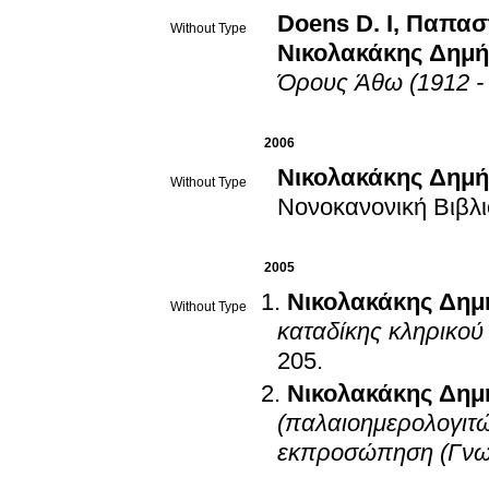
Doens D. I
,
Παπασ
Without Type
Νικολακάκης Δημή
Όρους Άθω (1912 -
2006
Νικολακάκης Δημή
Without Type
Νονοκανονική Βιβλ
2005
Νικολακάκης Δημ
Without Type
καταδίκης κληρικού
205
.
Νικολακάκης Δημ
(παλαιοημερολογιτών
εκπροσώπηση (Γνω