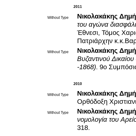
2011
Νικολακάκης Δημή
Without Type
του αγώνα διασφάλ
Έθνεσι, Τόμος Χαρι
Πατριάρχην κ.κ.Βα
Νικολακάκης Δημή
Without Type
Βυζαντινού Δικαίο
-1868)
.
9ο Συμπόσι
2010
Νικολακάκης Δημή
Without Type
Ορθόδοξη Χριστιαν
Νικολακάκης Δημή
Without Type
νομολογία του Αρεί
318
.