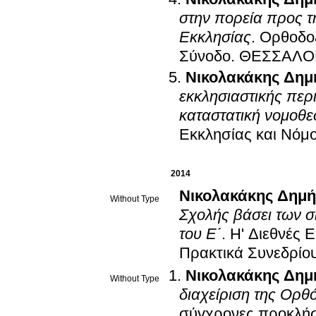
στην πορεία προς τ
Εκκλησίας
.
Ορθοδοξ
Σύνοδο
.
ΘΕΣΣΑΛΟΝ
Νικολακάκης Δημ
εκκλησιαστικής περι
καταστατική νομοθε
Εκκλησίας και Νόμο
2014
Νικολακάκης Δημή
Without Type
Σχολής βάσει των σ
του Ε΄
.
Η' Διεθνές 
Πρακτικά Συνεδρίο
Νικολακάκης Δημ
Without Type
διαχείριση της Ορ
σύγχρονες προκλήσ