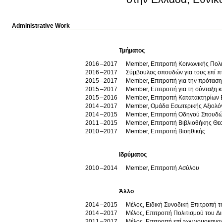
Administrative Work
Τμήματος
2016
2017
Member, Επιτροπή Κοινωνικής Πολι
2016
2017
Σύμβουλος σπουδών για τους επί π
2015
2017
Member, Επιτροπή για την πρόταση 
2015
2017
Member, Επιτροπή για τη σύνταξη κ
2015
2016
Member, Επιτροπή Κατατακτηρίων 
2014
2017
Member, Ομάδα Εσωτερικής Αξιολόγ
2014
2015
Member, Επιτροπή Οδηγού Σπουδ
2011
2015
Member, Επιτροπή Βιβλιοθήκης Θε
2010
2017
Member, Επιτροπή Βιοηθικής
Ιδρύματος
2010
2014
Member, Επιτροπή Ασύλου
Άλλο
2014
2015
Μέλος, Ειδική Συνοδική Επιτροπή τ
2014
2017
Μέλος, Επιτροπή Πολιτισμού του Δ
2011
2017
Μέλος, Επιτροπή επί των νομοκανο