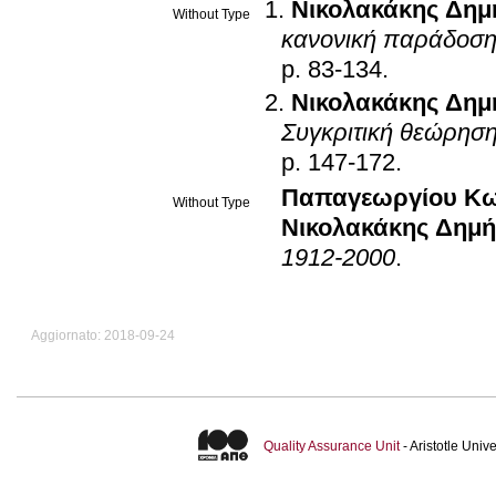
Νικολακάκης Δημ
Without Type
κανονική παράδοση
p. 83-134
.
Νικολακάκης Δημ
Συγκριτική θεώρηση 
p. 147-172
.
Παπαγεωργίου Κω
Without Type
Νικολακάκης Δημή
1912-2000
.
Aggiornato: 2018-09-24
Quality Assurance Unit
- Aristotle Uni