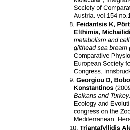
Molecular , Integrat
Society of Comparat
Austria
.
Feidantsis Κ
,
Pört
Efthimia
,
Michailid
metabolism and cellu
gilthead sea bream 
Comparative Physio
European Society f
Congress
.
Innsbruck
Georgiou D
,
Bobor
Konstantinos
(200
Balkans and Turkey
Ecology and Evoluti
congress on the Zoo
Mediterranean
.
Hera
Triantafyllidis A