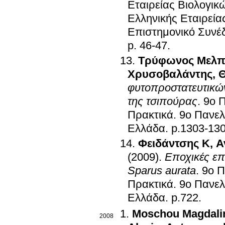
Εταιρείας Βιολογι
Ελληνικής Εταιρεί
Επιστημονικό Συνέδ
p. 46-47
.
Τρύφωνος Μελπ
Χρυσοβαλάντης
,
Θ
φυτοπροστατευτικώ
της τσιπούρας
.
9ο Π
Πρακτικά
.
9ο Πανελ
Ελλάδα
.
p.1303-13
Φειδάντσης Κ
,
Α
(2009)
.
Εποχικές επ
Sparus aurata
.
9ο Π
Πρακτικά
.
9ο Πανελ
Ελλάδα
.
p.722
.
Moschou Magdali
2008