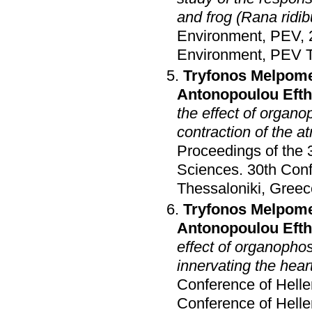
and frog (Rana ridi
Environment, PEV, 
Environment, PEV T
Tryfonos Melpom
Antonopoulou Efth
the effect of organ
contraction of the a
Proceedings of the 3
Sciences
.
30th Conf
Thessaloniki, Greec
Tryfonos Melpom
Antonopoulou Efth
effect of organopho
innervating the hear
Conference of Helle
Conference of Helle