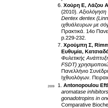
Χούρη Ε
,
Λάζου Α
(2010)
.
Αξιολόγηση 
Dentex dentex (Linn
ιχθυάλευρων με σό
Πρακτικά
.
14ο Πανε
p.229-232
.
Χρούμπη Σ
,
Rimm
Ευθυμία
,
Κατσιαδά
Φυλετικής Ανάπτυξη
FSDT) χρησιμοποιών
Πανελλήνιο Συνέδρ
Ιχθυολόγων
.
Πειραι
Antonopoulou Eft
2009
aromatase inhibitors
gonadotropins in on
Comparative Biochem