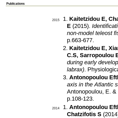
Publications
Kaitetzidou E
,
Cha
2015
E
(2015)
.
Identifica
non-model teleost f
p.663-677
.
Kaitetzidou E
,
Xia
C.S
,
Sarropoulou 
during early develo
labrax)
.
Physiologic
Antonopoulou Eft
axis in the Atlantic
Antonopoulou, E. & 
p.108-123
.
Antonopoulou Eft
2014
Chatzifotis S
(2014