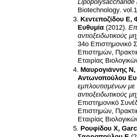
Lipopolysaccharide 
Biotechnology
.
Κεντεποζίδου Ε
,
Ευθυμία
(2012)
.
Επ
αντιοξειδωτικούς μη
34o Επιστημονικό Σ
Επιστημών, Πρακτι
Εταιρίας Βιολογικ
Μαυρογιάννης Ν
Αντωνοπούλου Ευ
εμπλουτισμένων με 
αντιοξειδωτικούς μη
Επιστημονικό Συνέδ
Επιστημών, Πρακτι
Εταιρίας Βιολογικ
Ρουφίδου Χ
,
Garc
Σαρροπούλου Ε
(