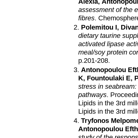
Alexia
,
Antonopoul
assessment of the 
fibres
.
Chemospher
Polemitou I
,
Diva
dietary taurine sup
activated lipase act
meal/soy protein co
p.201-208
.
Antonopoulou Eft
K
,
Fountoulaki E
,
P
stress in seabream: 
pathways
.
Proceedin
Lipids in the 3rd mi
Lipids in the 3rd mi
Tryfonos Melpom
Antonopoulou Efth
study of the respons