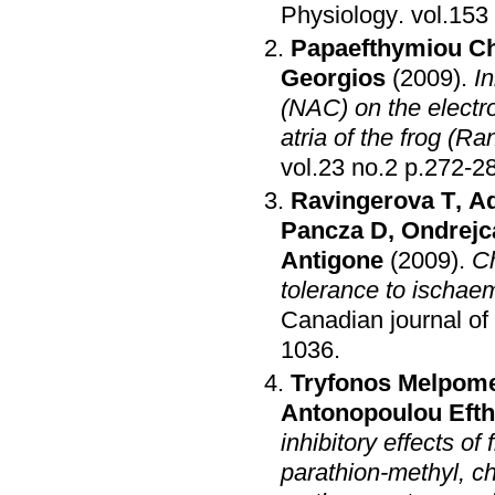
Physiology
.
Papaefthymiou Ch
Georgios
(2009)
.
In
(NAC) on the electr
atria of the frog (R
vol.23 no.2 p.272
Ravingerova T
,
A
Pancza D
,
Ondrejc
Antigone
(2009)
.
C
tolerance to ischaem
Canadian journal o
1036
.
Tryfonos Melpom
Antonopoulou Efth
inhibitory effects o
parathion-methyl, c