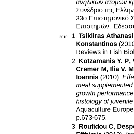
ανήλικων ατόμων κρ
Συνέδριο της Ελλην
33ο Επιστημονικό Σ
Επιστημών
.
Έδεσσ
Tsikliras Athanas
2010
Konstantinos
(201
Reviews in Fish Bio
Kotzamanis Y. P
,
Cremer M
,
Ilia V. M
Ioannis
(2010)
.
Effe
meal supplemented w
growth performance,
histology of juveni
Aquaculture Europe
p.673-675
.
Roufidou C
,
Despo