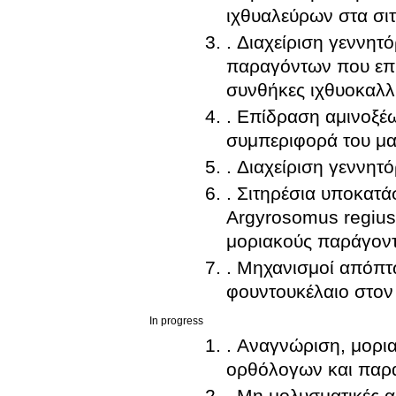
ιχθυαλεύρων στα σιτ
. Διαχείριση γεννητό
παραγόντων που επη
συνθήκες ιχθυοκαλλι
. Επίδραση αμινοξέ
συμπεριφορά του μαγ
. Διαχείριση γεννη
. Σιτηρέσια υποκατά
Argyrosomus regius 
μοριακούς παράγοντ
. Μηχανισμοί απόπτ
φουντουκέλαιο στον 
In progress
. Αναγνώριση, μορια
ορθόλογων και παρά
. Μη μολυσματικές α