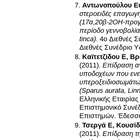
Αντωνοπούλου Ε
στεροειδές επαγωγή
(17α,20β-2ΟΗ-προγε
περίοδο γεννοβολία
tinca)
.
4ο Διεθνές Σ
Διεθνές Συνέδριο Υ
Καϊτετζίδου Ε
,
Βρ
(2011)
.
Επίδραση α
υποδοχέων που ενε
υπεροξειδιοσωμάτων
(Sparus aurata, Lin
Ελληνικής Εταιρίας
Επιστημονικό Συνέδ
Επιστημών
.
Έδεσσα
Τσεργά Ε
,
Κουσίδ
(2011)
.
Επίδραση τη