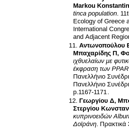
Markou Konstanti
tinca population
.
11
Ecology of Greece 
International Cong
and Adjacent Regio
Αντωνοπούλου 
Μπαχαρίδης Π
,
Φο
ιχθυελαίων με φυτι
έκφραση των PPAR κ
Πανελλήνιο Συνέδρι
Πανελλήνιο Συνέδρι
p.1167-1171
.
Γεωργίου Δ
,
Μπ
Στεργίου Κωνσταν
κυπρινοειδών Alburn
Δοϊράνη
.
Πρακτικά 