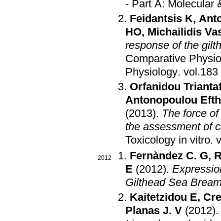
- Part A: Molecular 
Feidantsis K
,
Ant
HO
,
Michailidis Va
response of the gil
Comparative Physio
Physiology
.
Orfanidou Triantaf
Antonopoulou Efth
(2013)
.
The force of
the assessment of ca
Toxicology in vitro
.
Fernàndez C. G
,
R
2012
E
(2012)
.
Expressio
Gilthead Sea Bream
Kaitetzidou E
,
Cr
Planas J. V
(2012)