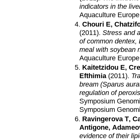
indicators in the li
Aquaculture Europe
Chouri E
,
Chatzifo
(2011)
.
Stress and a
of common dentex, De
meal with soybean m
Aquaculture Europe
Kaitetzidou E
,
Cr
Efthimia
(2011)
.
Tra
bream (Sparus aurat
regulation of peroxi
Symposium Genomic
Symposium Genomic
Ravingerova T
,
Ca
Antigone
,
Adameo
evidence of their li