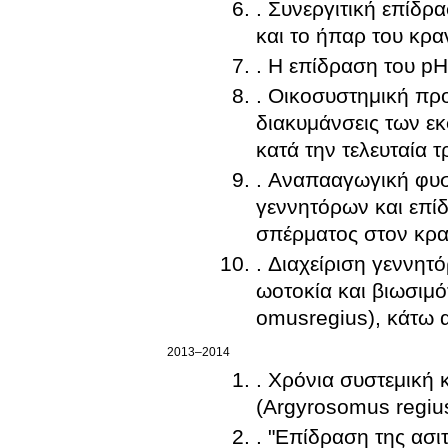
. Συνεργιτική επίδρ
και το ήπαρ του κρα
. Η επίδραση του pH
. Οικοσυστημική προ
διακυμάνσεις των ε
κατά την τελευταία τ
. Αναπααγωγική φυσ
γεννητόρων και επί
σπέρματος στον κρα
. Διαχείριση γεννη
ωοτοκία και βιωσιμ
omusregius), κάτω 
2013–2014
. Χρόνια συστεμική 
(Argyrosomus regius
. "Επίδραση της ασιτ