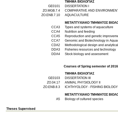
ΤΜΗΜΑ ΒΙΟΛΟΓΙΑΣ
GE0101
DISSERTATION I
ΖΟ.MGB.7.4
ΖΟ.ENB.7.10
AQUACULTURE
ΜΕΤΑΠΤΥΧΙΑΚΟ ΤΜΗΜΑΤΟΣ ΒΙΟΛΟ
CCA3
Types and systems of aquaculture
CCA4
Nutrition and feeding
CCA5
Reproduction and genetic improvem
CCA7
Genomic and Biotechnology in Aquac
CDA2
Methodological design and analytical
DDA3
Fisheries resources and technology
DDA4
Stock biology and assessment
Courses of Spring semester of 201
ΤΜΗΜΑ ΒΙΟΛΟΓΙΑΣ
GE0103
DISSERTATION III
ZO.04.17
ANIMAL PHYSIOLOGY IΙ
ΖΟ.ENB.8.3
ICHTHYOLOGY - FISHING BIOLOGY
ΜΕΤΑΠΤΥΧΙΑΚΟ ΤΜΗΜΑΤΟΣ ΒΙΟΛΟ
A5
Biology of cultured species
Theses Supervised