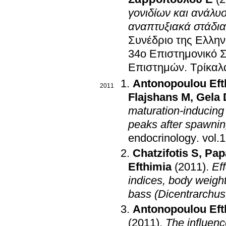
γονιδίων και ανάλ
αναπτυξιακά στάδια
Συνέδριο της Ελλην
34o Επιστημονικό Σ
Επιστημών
.
Τρίκαλ
Antonopoulou Eft
2011
Flajshans M
,
Gela 
maturation-inducing
peaks after spawning
endocrinology
.
Chatzifotis S
,
Pap
Efthimia
(2011)
.
Ef
indices, body weigh
bass (Dicentrarchus
Antonopoulou Eft
(2011)
.
The influenc