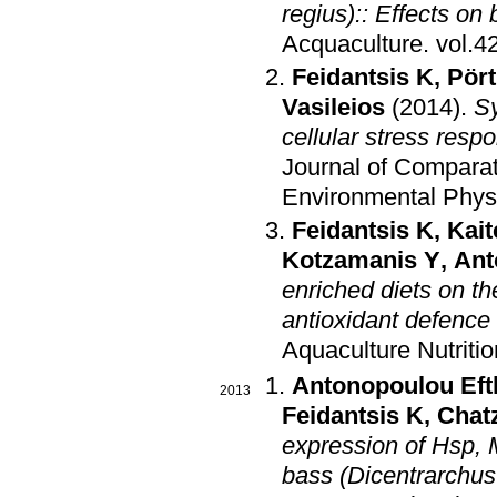
regius):: Effects on
Acquaculture
.
Feidantsis K
,
Pört
Vasileios
(2014)
.
Sy
cellular stress res
Journal of Comparat
Environmental Phys
Feidantsis K
,
Kait
Kotzamanis Y
,
Ant
enriched diets on t
antioxidant defence
Aquaculture Nutritio
Antonopoulou Eft
2013
Feidantsis K
,
Chatz
expression of Hsp,
bass (Dicentrarchus