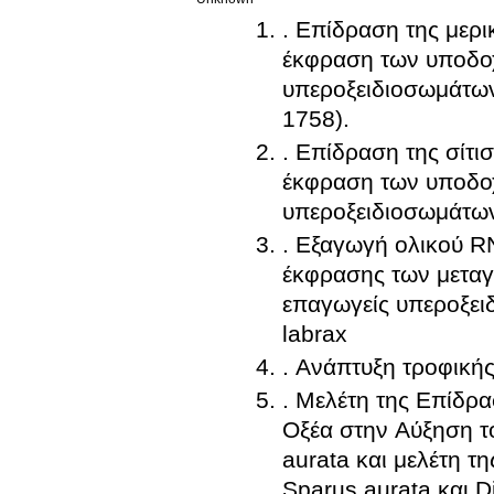
. Επίδραση της μερι
έκφραση των υποδο
υπεροξειδιοσωμάτων
1758).
. Επίδραση της σίτι
έκφραση των υποδο
υπεροξειδιοσωμάτων
. Εξαγωγή ολικού R
έκφρασης των μετα
επαγωγείς υπεροξει
labrax
. Ανάπτυξη τροφική
. Μελέτη της Επίδρ
Οξέα στην Αύξηση τ
aurata και μελέτη τ
Sparus aurata και D