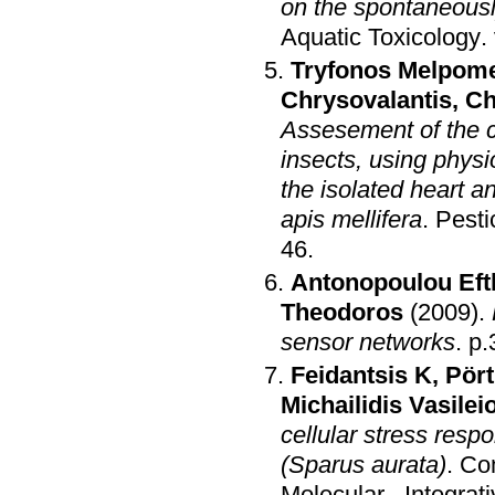
on the spontaneously
Aquatic Toxicology
.
Tryfonos Melpom
Chrysovalantis
,
Ch
Assesement of the ca
insects, using physi
the isolated heart a
apis mellifera
.
Pesti
46
.
Antonopoulou Eft
Theodoros
(2009)
.
sensor networks
.
p.
Feidantsis K
,
Pört
Michailidis Vasilei
cellular stress resp
(Sparus aurata)
.
Com