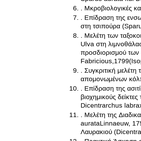
. Μκροβιολογικές κα
. Επίδραση της ενσ
στη τσιπούρα (Sparu
. Μελέτη των ταξοκ
Ulva στη λιμνοθάλα
προσδιορισμού των 
Fabricious,1799(Iso
. Συγκριτική μελέτη
απομονωμένων κόλπω
. Επίδραση της ασιτί
βιοχημικούς δείκτες 
Dicentrarchus labra
. Μελέτη της Διαδικ
aurataLinnaeuw, 17
Λαυρακιού (Dicentr