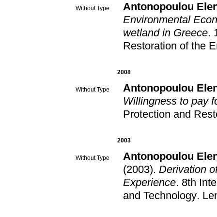
Antonopoulou Elen
Without Type
Environmental Econo
wetland in Greece
.
Restoration of the 
2008
Antonopoulou Elen
Without Type
Willingness to pay f
Protection and Rest
2003
Antonopoulou Elen
Without Type
(2003)
.
Derivation o
Experience
.
8th Int
and Technology
.
Le