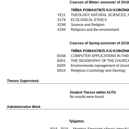
Courses of Winter semester of 201
TMĪMA POIMANTIKĪS KAI KOINŌNI
ΥΕ11
THEOLOGY, NATURAL SCIENCES, 
Χ278
ECOLOGICAL ETHICS
Χ298
Science and Religion
Χ299
Religions and the environment
Courses of Spring semester of 201
TMĪMA POIMANTIKĪS KAI KOINŌNI
Θ168
COMPUTER APPLICATIONS IN THE
Θ301
THE GEOGRAPHY OF THE CHURCH 
Θ305
Environmental management of church 
Θ315
Religious Cosmology and Geology
Theses Supervised
Student Theses within AUTh
No results were found.
Administrative Work
Τμήματος