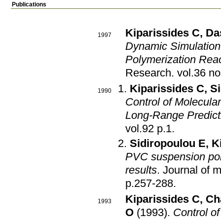
Publications
Kiparissides C
,
Da
1997
Dynamic Simulation 
Polymerization Rea
Research
.
Kiparissides C
,
Si
1990
Control of Molecula
Long-Range Predict
vol.92 p.1
.
Sidiropoulou E
,
K
PVC suspension pol
results
.
Journal of 
p.257-288
.
Kiparissides C
,
Ch
1993
O
(1993)
.
Control o