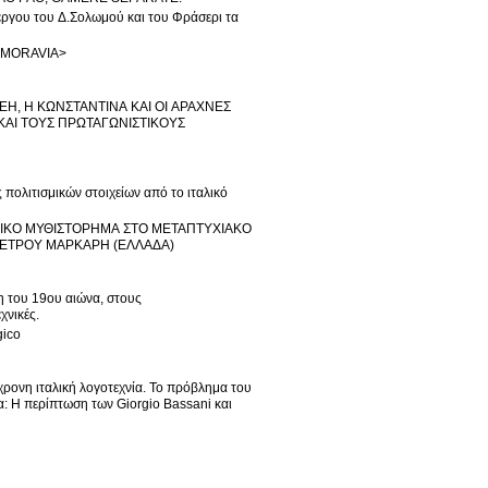
υ έργου του Δ.Σολωμού και του Φράσερι τα
O MORAVIA>
πολιτισμικών στοιχείων από το ιταλικό
ΩΝΙΚΟ ΜΥΘΙΣΤΟΡΗΜΑ ΣΤΟ ΜΕΤΑΠΤΥΧΙΑΚΟ
 ΠΕΤΡΟΥ ΜΑΡΚΑΡΗ (ΕΛΛΑΔΑ)
λη του 19ου αιώνα, στους
χνικές.
gico
χρονη ιταλική λογοτεχνία. Το πρόβλημα του
α: Η περίπτωση των Giorgio Bassani και