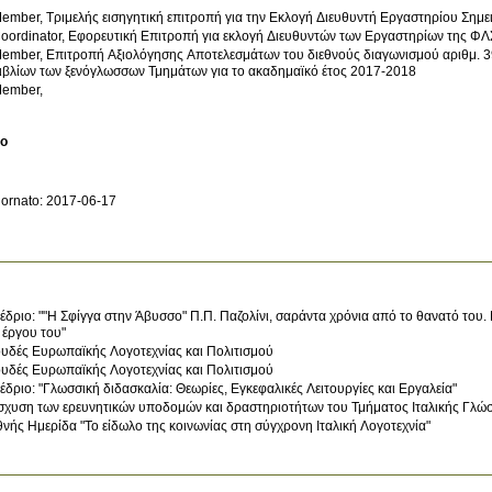
ember, Τριμελής εισηγητική επιτροπή για την Εκλογή Διευθυντή Εργαστηρίου Σημ
oordinator, Εφορευτική Επιτροπή για εκλογή Διευθυντών των Εργαστηρίων της ΦΛ
ember, Επιτροπή Αξιολόγησης Αποτελεσμάτων του διεθνούς διαγωνισμού αριθμ. 3
ιβλίων των ξενόγλωσσων Τμημάτων για το ακαδημαϊκό έτος 2017-2018
ember,
ο
ornato: 2017-06-17
έδριο: ""Η Σφίγγα στην Άβυσσο" Π.Π. Παζολίνι, σαράντα χρόνια από το θανατό του. 
 έργου του"
υδές Ευρωπαϊκής Λογοτεχνίας και Πολιτισμού
υδές Ευρωπαϊκής Λογοτεχνίας και Πολιτισμού
έδριο: "Γλωσσική διδασκαλία: Θεωρίες, Εγκεφαλικές Λειτουργίες και Εργαλεία"
σχυση των ερευνητικών υποδομών και δραστηριοτήτων του Τμήματος Ιταλικής Γλώσ
θνής Ημερίδα "Το είδωλο της κοινωνίας στη σύγχρονη Ιταλική Λογοτεχνία"