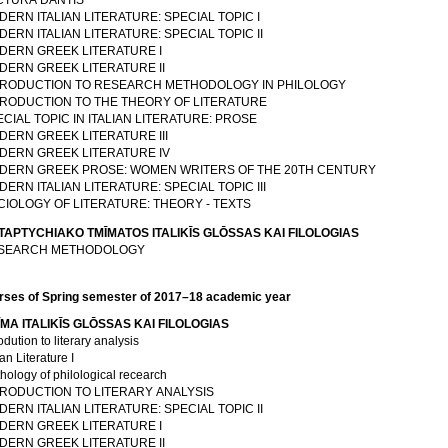
CTURA DANTIS
ERN ITALIAN LITERATURE: SPECIAL TOPIC I
ERN ITALIAN LITERATURE: SPECIAL TOPIC II
DERN GREEK LITERATURE I
DERN GREEK LITERATURE II
TRODUCTION TO RESEARCH METHODOLOGY IN PHILOLOGY
TRODUCTION TO THE THEORY OF LITERATURE
CIAL TOPIC IN ITALIAN LITERATURE: PROSE
DERN GREEK LITERATURE III
DERN GREEK LITERATURE IV
DERN GREEK PROSE: WOMEN WRITERS OF THE 20TH CENTURY
ERN ITALIAN LITERATURE: SPECIAL TOPIC III
CIOLOGY OF LITERATURE: THEORY - TEXTS
METAPTYCΗIAKO TMĪMATOS ITALIKĪS GLŌSSAS KAI FILOLOGIAS
SEARCH METHODOLOGY
rses of Spring semester of 2017–18 academic year
TMĪMA ITALIKĪS GLŌSSAS KAI FILOLOGIAS
odution to literary analysis
ian Literature I
hology of philological recearch
TRODUCTION TO LITERARY ANALYSIS
ERN ITALIAN LITERATURE: SPECIAL TOPIC II
DERN GREEK LITERATURE I
DERN GREEK LITERATURE II