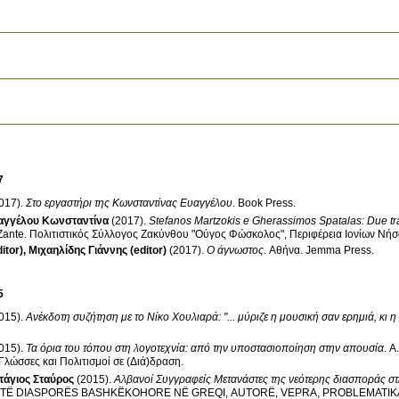
7
017)
.
Στο εργαστήρι της Κωνσταντίνας Ευαγγέλου
.
Book Press
.
αγγέλου Κωνσταντίνα
(2017)
.
Stefanos Martzokis e Gherassimos Spatalas: Due trad
Zante
.
Πολιτιστικός Σύλλογος Ζακύνθου "Ούγος Φώσκολος", Περιφέρεια Ιονίων Νή
itor)
,
Μιχαηλίδης Γιάννης (editor)
(2017)
.
Ο άγνωστος
.
Αθήνα
.
Jemma Press
.
5
015)
.
Ανέκδοτη συζήτηση με το Νίκο Χουλιαρά: "... μύριζε η μουσική σαν ερημιά, κι 
015)
.
Τα όρια του τόπου στη λογοτεχνία: από την υποστασιοποίηση στην απουσία
.
Α
.Γλώσσες και Πολιτισμοί σε (Διά)δραση
.
τάγιος Σταύρος
(2015)
.
Αλβανοί Συγγραφείς Μετανάστες της νεότερης διασποράς στ
 TË DIASPORËS BASHKËKOHORE NË GREQI, AUTORË, VEPRA, PROBLEMATIK