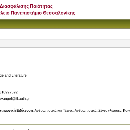
Διασφάλισης Ποιότητας
έλειο Πανεπιστήμιο Θεσσαλονίκης
ge and Literature
310997592
vangel@itl.auth.gr
στημονική Ειδίκευση
:
Ανθρωπιστικά και Τέχνες
Ανθρωπιστικά
Ξένες γλώσσες
Κοιν