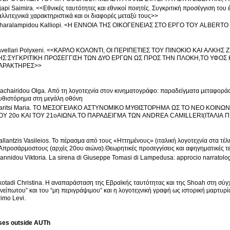
japi Saimira. <<Εθνικές ταυτότητες και εθνικοί ποιητές. Συγκριτική προσέγγιση το
αλλιτεχνικά χαρακτηριστικά και οι διαφορές μεταξύ τους>>
haralampidou Kalliopi. <Η ΕΝΝΟΙΑ ΤΗΣ ΟΙΚΟΓΕΝΕΙΑΣ ΣΤΟ ΕΡΓΟ ΤΟΥ ALBERT
ri Polyxeni. <<ΚΑΡΛΟ ΚΟΛΟΝΤΙ, ΟΙ ΠΕΡΙΠΕΤΙΕΣ ΤΟΥ ΠΙΝΟΚΙΟ ΚΑΙ ΑΛΚΗΣ ΖΕΗ, Η ΚΩΝΣΤΑΝΤΙΝΑ ΚΑΙ ΟΙ ΑΡΑΧΝΕΣ
ΥΓΚΡΙΤΙΚΗ ΠΡΟΣΕΓΓΙΣΗ ΤΩΝ ΔΥΟ ΕΡΓΩΝ ΩΣ ΠΡΟΣ ΤΗΝ ΠΛΟΚΗ,ΤΟ ΥΦΟΣ ΚΑΙ ΤΟΥΣ ΠΡΩΤΑΓΩΝΙΣΤΙΚΟΥΣ
ΑΡΑΚΤΗΡΕΣ>>
achairidou Olga. Από τη λογοτεχνία στον κινηματογράφο: παραδείγματα μεταφοράς 
υθιστόρημα στη μεγάλη οθόνη
aritsi Maria. ΤΟ ΜΕΣΟΓΕΙΑΚΟ ΑΣΤΥΝΟΜΙΚΟ ΜΥΘΙΣΤΟΡΗΜΑ ΩΣ ΤΟ ΝΕΟ ΚΟΙΝ
ΟΥ 20ο ΚΑΙ ΤΟΥ 21οΑΙΩΝΑ.ΤΟ ΠΑΡΑΔΕΙΓΜΑ ΤΩΝ ANDREA CAMILLERI(ΙΤΑΛΙΑ
allantzis Vasileios. Το πέρασμα από τους «Ηττημένους» (ιταλική λογοτεχνία στα τέ
Απροσάρμοστους (αρχές 20ου αιώνα).Θεωρητικές προσεγγίσεις και αφηγηματικές τε
oannidou Viktoria. La sirena di Giuseppe Tomasi di Lampedusa: approcio narratolo
kotadi Christina. Η αναπαράσταση της Εβραϊκής ταυτότητας και της Shoah στη σύγ
ανείπωτου” και του “μη περιγράψιμου” και η λογοτεχνική γραφή ως ιστορική μαρτυρί
rimo Levi.
ses outside AUTh