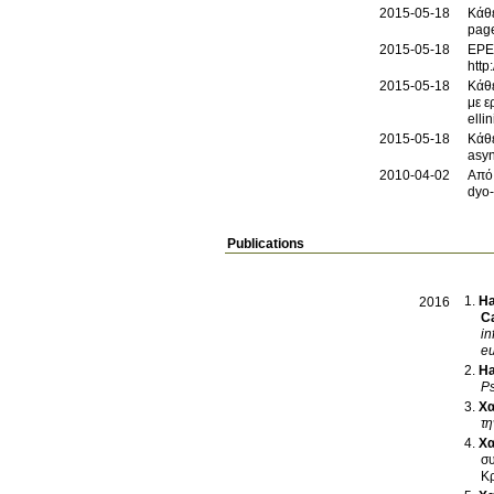
2015-05-18
Κάθε
pag
2015-05-18
ΕΡΕ
http
2015-05-18
Κάθε
με ε
elli
2015-05-18
Κάθε
asyn
2010-04-02
Από 
dyo-
Publications
Ha
2016
C
in
eu
Ha
Ps
Χα
τ
Χα
συ
Κ