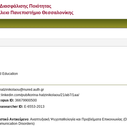
Διασφάλισης Ποιότητας
έλειο Πανεπιστήμιο Θεσσαλονίκης
od Education
atzinikolaou@nured.auth.gr
r.linkedin.com/pub/korina-hatzinikolaou/21/ab7/1aa/
copus ID
36679900500
easearcher ID
E-6553-2013
στικό Αντικείμενο
:
Αναπτυξιακή Ψυχοπαθολογία και Προβλήματα Επικοινωνίας (D
munication Disorders)