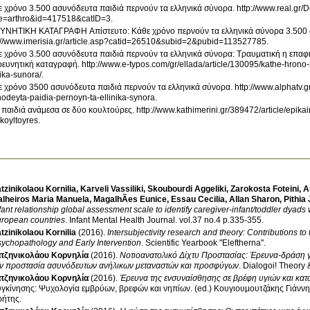
 χρόνο 3.500 ασυνόδευτα παιδιά περνούν τα ελληνικά σύνορα
.
http://www.real.gr/
e=arthro&id=417518&catID=3
.
ΥΝΗΤΙΚΗ ΚΑΤΑΓΡΑΦΗ Απίστευτο: Κάθε χρόνο περνούν τα ελληνικά σύνορα 3.500 
://www.imerisia.gr/article.asp?catid=26510&subid=2&pubid=113527785
.
 χρόνο 3.500 ασυνόδευτα παιδιά περνούν τα ελληνικά σύνορα: Τραυματική η επαφ
ρευνητική καταγραφή
.
http://www.e-typos.com/gr/ellada/article/130095/kathe-hron
nika-sunora/
.
 χρόνο 3500 ασυνόδευτα παιδιά περνούν τα ελληνικά σύνορα
.
http://www.alphatv.
odeyta-paidia-pernoyn-ta-ellinika-synora
.
παιδιά ανάμεσα σε δύο κουλτούρες
.
http://www.kathimerini.gr/389472/article/epik
koyltoyres
.
tzinikolaou Kornilia
,
Karveli Vassiliki
,
Skoubourdi Aggeliki
,
Zarokosta Foteini
,
A
alheiros Maria Manuela
,
MagalhÃes Eunice
,
Essau Cecilia
,
Allan Sharon
,
Pithia
fant relationship global assessment scale to identify caregiver-infant/toddler dyads 
ropean countries
.
Infant Mental Health Journal
.
vol.37 no.4 p.335-355
.
tzinikolaou Kornilia
(2016)
.
Intersubjectivity research and theory: Contributions 
ychopathology and Early Intervention
.
Scientific Yearbook "Eleftherna"
.
τζηνικολάου Κορνηλία
(2016)
.
Νοτιοανατολικό Δίχτυ Προστασίας: Έρευνα-δράση γ
ην προστασία ασυνόδευτων ανήλικων μεταναστών και προσφύγων
.
Dialogoi! Theory 
τζηνικολάου Κορνηλία
(2016)
.
Έρευνα της ενσυναίσθησης σε βρέφη υγιών και κατ
γκίνησης: Ψυχολογία εμβρύων, βρεφών και νηπίων
.
(ed.) Κουγιουμουτζάκης Γιάνν
ρήτης
.