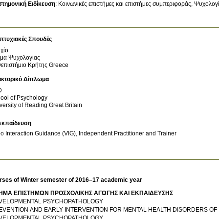
στημονική Ειδίκευση
:
Κοινωνικές επιστήμες και επιστήμες συμπεριφοράς
Ψυχολογ
πτυχιακές Σπουδές
χίο
μα Ψυχολογίας
επιστήμιο Κρήτης
Greece
ακτορικό Δίπλωμα
D
ool of Psychology
versity of Reading
Great Britain
εκπαίδευση
o Interaction Guidance (VIG), Independent Practitioner and Trainer
rses of Winter semester of 2016–17 academic year
ΗΜΑ ΕΠΙΣΤΗΜΩΝ ΠΡΟΣΧΟΛΙΚΗΣ ΑΓΩΓΗΣ ΚΑΙ ΕΚΠΑΙΔΕΥΣΗΣ
DEVELOPMENTAL PSYCHOPATHOLOGY
EVENTION AND EARLY INTERVENTION FOR MENTAL HEALTH DISORDERS O
DEVELOPMENTAL PSYCHOPATHOLOGY