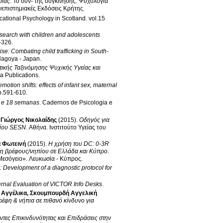
οιας
.
Το συν- της συγκίνησης: Ψυχολογία
επιστημιακές Εκδόσεις Κρήτης
.
ational Psychology in Scotland
.
vol.15
esearch with children and adolescents
p.313-326
.
e: Combating child trafficking in South-
agoya - Japan
.
ικής Ταξινόμησης Ψυχικής Υγείας και
 Publications
.
emotion shifts: effects of infant sex, maternal
ol.31 no.5 p.591-610
.
8 e 18 semanas
.
Cadernos de Psicologia e
,
Γιώργος Νικολαίδης
(2015)
.
Οδηγός για
είου SESN
.
Αθήνα
.
Ινστιτούτο Υγείας του
 Φωτεινή
(2015)
.
Η χρήση του DC: 0-3R
ηση βρέφους/νηπίου σε Ελλάδα και Κύπρο
.
Μεσόγειο»
.
Λευκωσία - Κύπρος
.
: Development of a diagnostic protocol for
External Evaluation of VICTOR Info Desks
.
 Αγγέλικα
,
Σκουμπουρδή Αγγελική
ρέφη & νήπια σε πιθανό κίνδυνο για
τες Επικινδυνότητας και Επιδράσεις στην