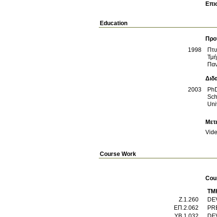
Επι
Education
Προ
1998
Πτυ
Τμή
Παν
Διδ
2003
Ph
Sch
Uni
Μετ
Vide
Course Work
Cou
ΤΜ
Ζ.1.260
ΕΠ.2.062
PR
ΥΒ.1.032