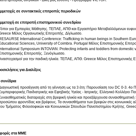
μμετοχές σε συντακτικές επιτροπές περιοδικών
μμετοχή σε επιτροπή επιστημονικού συνεδρίου
Τόποι για Εμπειρίες Μάθησης
.
ΤΕΠΑΕ, ΑΠΘ και Εργαστήριο Μεταβαλλόμενων ευφυώ
Greece
Μέλος Οργανωτικής Επιτροπής
.
Δίγλωσσο
.
RESAURSE International Conference: Trafficking in human beings in Southern Eur
Educational Sciences, University of Coimbra
.
Portugal
Μέλος Επιστημονικής Επιτρ
International Symposium INTOVIAN: Protecting infants and toddlers from domestic 
Επιστημονικής Επιτροπής
.
Ξενόγλωσσο
.
Αναστοχασμοί για την παιδική ηλικία
.
ΤΕΠΑΕ, ΑΠΘ
.
Greece
Μέλος Επιστημονικής 
οσκλήσεις για Διαλέξεις
 συνέδρια
Διαγνωστική προσέγγιση από τη γέννηση ως τα 3 έτη: Παρουσίαση του DC 0-3
.
4ο Π
.
Ελληνικό Κολλέγιο Πα
Συναισθηματικές διαταραχές στη βρεφική ηλικία και προεξάρχουσα συναισθηματική 
προσώπου φροντίδας και βρέφους
.
Τα συναισθήματα των βρεφών στις κοινωνικές α
του Τμήματος Φιλοσοφικών και Κοινωνικών Σπουδών Πανεπιστημίου Κρήτης
.
Gree
φορές στα ΜΜΕ