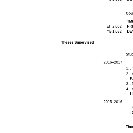
Cou
ΤΜ
ΕΠ.2.062
PR
ΥΒ.1.032
Theses Supervised
Stu
2016–2017
.
.
Κ
.
.
Π
2015–2016
.
Τ
The