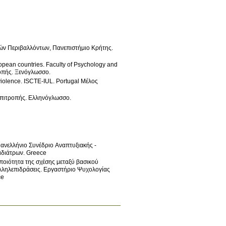
ν Περιβαλλόντων, Πανεπιστήμιο Κρήτης
.
opean countries
.
Faculty of Psychology and
οπής
.
Ξενόγλωσσο
.
violence
.
ISCTE-IUL
.
Portugal
Μέλος
Επιτροπής
.
Ελληνόγλωσσο
.
ανελλήνιο Συνέδριο Αναπτυξιακής -
ιδιάτρων
.
Greece
ποιότητα της σχέσης μεταξύ βασικού
λληλεπιδράσεις
.
Εργαστήριο Ψυχολογίας
ce