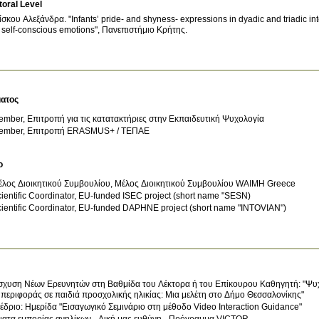
oral Level
ίσκου Αλεξάνδρα
.
"Infantsʼ pride- and shyness- expressions in dyadic and triadic in
of self-conscious emotions", Πανεπιστήμιο Κρήτης
.
ατος
mber, Επιτροπή για τις κατατακτήριες στην Εκπαιδευτική Ψυχολογία
ember, Επιτροπή ERASMUS+ / ΤΕΠΑΕ
ο
έλος Διοικητικού Συμβουλίου, Μέλος Διοικητικού Συμβουλίου WAIMH Greece
ientific Coordinator, EU-funded ISEC project (short name "SESN)
ientific Coordinator, EU-funded DAPHNE project (short name "INTOVIAN")
σχυση Νέων Ερευνητών στη Βαθμίδα του Λέκτορα ή του Επίκουρου Καθηγητή: "Ψυχ
περιφοράς σε παιδιά προσχολικής ηλικίας: Μια μελέτη στο Δήμο Θεσσαλονίκης"
έδριο: Ημερίδα "Εισαγωγικό Σεμινάριο στη μέθοδο Video Interaction Guidance"
ατα εμπορίας ανηλίκων - Δική μας ευθύνη - Πρόγραμμα VICTOR.