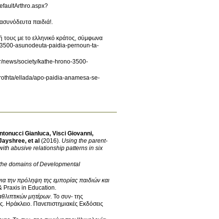
DefaultArthro.aspx?
ασυνόδευτα παιδιά!
.
ή τους με το ελληνικό κράτος, σύμφωνα
o-3500-asunodeuta-paidia-pernoun-ta-
gr/news/society/kathe-hrono-3500-
airothta/ellada/apo-paidia-anamesa-se-
ntonucci Gianluca
,
Visci Giovanni
,
 Jayshree
, et al
(2016)
.
Using the parent-
with abusive relationship patterns in six
to the domains of Developmental
ια την πρόληψη της εμπορίας παιδιών και
& Praxis in Education
.
αθλιπτικών μητέρων
.
Το συν- της
ης
.
Ηράκλειο
.
Πανεπιστημιακές Εκδόσεις