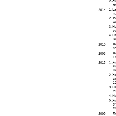
Χα
ε
La
2014
Ts
wo
Ha
ea
Ha
Αν
Ha
2010
po
Ha
2006
E
Χα
2015
τη
Π
Χα
γι
15
Ha
in
Ha
Χα
(2
Κ
Χ
2009