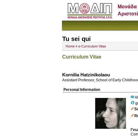
Μονάδα 
Αριστοτ
Tu sei qui
Home
»
e-Curriculum Vitae
Curriculum Vitae
Kornilia Hatzinikolaou
Assistant Professor, School of Early Childho
Personal Information
kh
g
S
R
Γνω
Com