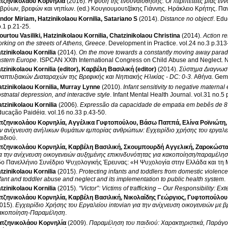
τζηνικολάου Κορνηλία
(2016)
.
Η φύση της ενσυναίσθησης: Οι περιπέτειες μιας ένν
μβρύων, βρεφών και νηπίων
.
(ed.) Κουγιουμουτζάκης Γιάννης
.
Ηράκλειο Κρήτης
.
Παν
ndor Miriam
,
Hatzinikolaou Kornilia
,
Satariano S
(2014)
.
Distance no object!
.
Educ
no.1 p.21-25
.
ourtou Vasiliki
,
Hatzinikolaou Kornilia
,
Chatzinikolaou Christina
(2014)
.
Action r
rking on the streets of Athens, Greece
.
Development in Practice
.
vol.24 no.3 
tzinikolaou Kornilia
(2014)
.
On the move towards a constantly moving away paradis
stern Europe
.
ISPCAN XXth International Congress on Child Abuse and Neglect
.
N
tzinikolaou Kornilia (editor)
,
Καρβέλη Βασιλική (editor)
(2014)
.
Σύστημα Διαγνωστ
απτυξιακών Διαταραχών της Βρεφικής και Νηπιακής Ηλικίας - DC: 0-3
.
Αθήνα
.
Gema
tzinikolaou Kornilia
,
Murray Lynne
(2010)
.
Infant sensitivity to negative maternal 
stnatal depression, and interactive style
.
Infant Mental Health Journal
.
v
tzinikolaou Kornilia
(2006)
.
Expressão da capacidade de empatia em bebês de 
ducação Paidéiα
.
vol.16 no.33 p.43-50
.
τζηνικολάου Κορνηλία
,
Αγγέλικα Γυφτοπούλου
,
Βάσω Παππά
,
Ελίνα Ροϊνιώτη
ν ανίχνευση ανήλικων θυμάτων εμπορίας ανθρώπων: Εγχειρίδιο χρήσης του εργαλ
αιδιού
.
τζηνικολάου Κορνηλία
,
Καρβέλη Βασιλική
,
Σκουμπουρδή Αγγελική
,
Ζαροκώστα
α την ανίχνευση οικογενειών αυξημένης επικινδυνότητας για κακοποίηση/παραμέλ
ο Πανελλήνιο Συνέδριο Ψυχολογικής Έρευνας: «Η Ψυχολογία στην Ελλάδα και τη 
tzinikolaou Kornilia
(2015)
.
Protecting infants and toddlers from domestic violence
fant and toddler abuse and neglect and its implementation to public health system
.
tzinikolaou Kornilia
(2015)
.
“Victor”: Victims of trafficking – Our Responsibility: 
τζηνικολάου Κορνηλία
,
Καρβέλη Βασιλική
,
Νικολαίδης Γεώργιος
,
Γυφτοπούλου
015)
.
Εγχειρίδιο Χρήσης του Εργαλείου intovian για την ανίχνευση οικογενειών με β
ακοποίηση-Παραμέληση
.
ατζηνικολάου Κορνηλία
(2009)
.
Παραμέληση του παιδιού: Χαρακτηριστικά, Παράγον