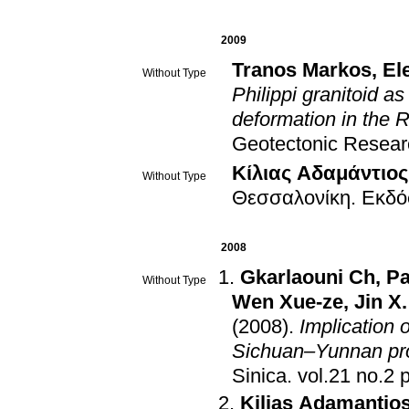
2009
Tranos Markos
,
El
Without Type
Philippi granitoid a
deformation in the
Geotectonic Resear
Κίλιας Αδαμάντιος
Without Type
Θεσσαλονίκη
.
Εκδό
2008
Gkarlaouni Ch
,
Pa
Without Type
Wen Xue-ze
,
Jin X.
(2008)
.
Implication 
Sichuan–Yunnan pro
Sinica
.
vo
Kilias Adamantio