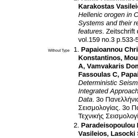
Karakostas Vasile
Hellenic orogen in 
Systems and their re
features
.
Zeitschrif
vol.159 no.3 p.
Papaioannou Chri
Without Type
Konstantinos
,
Mou
A
,
Vamvakaris Do
Fassoulas C
,
Papa
Deterministic Seis
Integrated Approach
Data
.
3o Πανελλήνιο
Σεισμολογίας
.
3o Π
Τεχνικής Σεισμολογ
Paradeisopoulou 
Vasileios
,
Lasocki