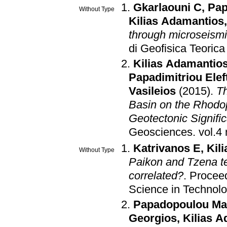
Gkarlaouni C
,
Pap
Without Type
Kilias Adamantios
through microseismi
di Geofisica Teorica
Kilias Adamantio
Papadimitriou Elef
Vasileios
(2015)
.
Th
Basin on the Rhodop
Geotectonic Signific
Geosciences
.
Katrivanos E
,
Kil
Without Type
Paikon and Tzena te
correlated?
.
Proceed
Science in Technol
Papadopoulou Ma
Georgios
,
Kilias 