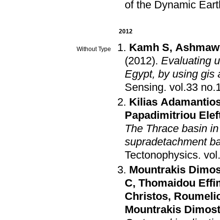
of the Dynamic Eart
2012
Kamh S
,
Ashmaw
Without Type
(2012)
.
Evaluating u
Egypt, by using gis
Sensing
.
Kilias Adamantio
Papadimitriou Elef
The Thrace basin in
supradetachment bas
Tectonophysics
.
Mountrakis Dimos
C
,
Thomaidou Effi
Christos
,
Roumeliot
Mountrakis Dimost