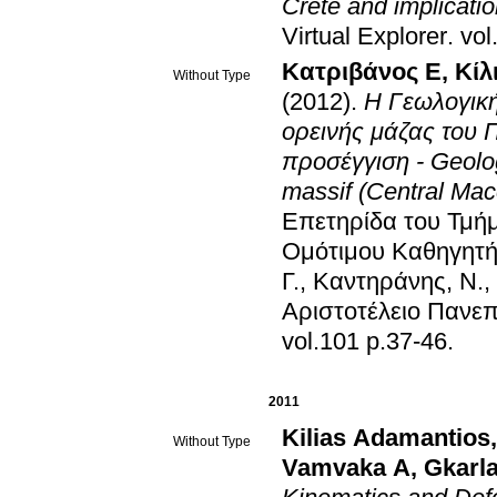
Crete and implicati
Virtual Explorer
.
vol
Κατριβάνος Ε
,
Κίλ
Without Type
(2012)
.
Η Γεωλογική
ορεινής μάζας του 
προσέγγιση - Geolog
massif (Central Ma
Επετηρίδα του Τμήμ
Ομότιμου Καθηγητή
Γ., Καντηράνης, Ν.,
Αριστοτέλειο Πανεπ
vol.101 p.37-46
.
2011
Kilias Adamantios
Without Type
Vamvaka A
,
Gkarl