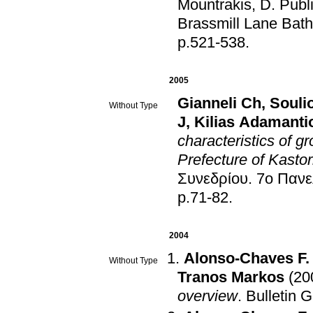
Mountrakis, D
.
Publ
Brassmill Lane Ba
p.521-538
.
2005
Gianneli Ch
,
Souli
Without Type
J
,
Kilias Adamanti
characteristics of gr
Prefecture of Kastor
Συνεδρίου
.
7ο Πανε
p.71-82
.
2004
Alonso-Chaves F.
Without Type
Tranos Markos
(20
overview
.
Bulletin 