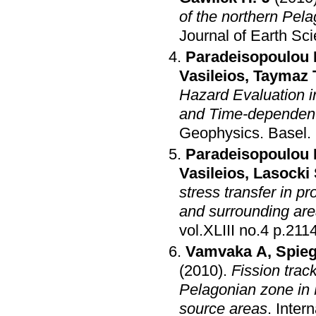
of the northern Pela
Journal of Earth Sc
Paradeisopoulou 
Vasileios
,
Taymaz 
Hazard Evaluation i
and Time-dependent 
Geophysics
.
Basel
.
Paradeisopoulou 
Vasileios
,
Lasocki
stress transfer in p
and surrounding ar
vol.XLIII no.
Vamvaka A
,
Spieg
(2010)
.
Fission trac
Pelagonian zone in
source areas
.
Inter