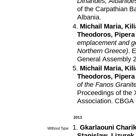
Dinarides, Albanide
of the Carpathian B
Albania
.
Michail Maria
,
Kil
Theodoros
,
Pipera
emplacement and ge
Northern Greece)
.
E
General Assembly 
Michail Maria
,
Kil
Theodoros
,
Pipera
of the Fanos Granit
Proceedings of the 
Association
.
CBGA 
2013
Gkarlaouni Charik
Without Type
Stanislaw
,
Lizurek