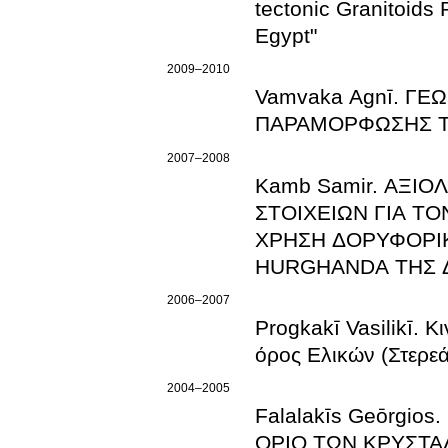
tectonic Granitoids 
Egypt"
2009–2010
Vamvaka Agnī. ΓΕ
ΠΑΡΑΜΟΡΦΩΣΗΣ Τ
2007–2008
Kamb Samir. ΑΞΙ
ΣΤΟΙΧΕΙΩΝ ΓΙΑ Τ
ΧΡΗΣΗ ΔΟΡΥΦΟΡΙΚ
HURGHANDA ΤΗΣ Δ
2006–2007
Progkakī Vasilikī. 
όρος Ελικών (Στερε
2004–2005
Falalakīs Geōrgi
ΟΡΙΟ ΤΩΝ ΚΡΥΣΤ