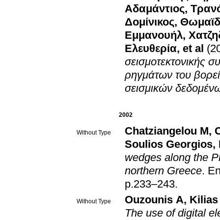
Αδαμάντιος
,
Τραν
Δομίνικος
,
Θωμαϊδ
Εμμανουήλ
,
Χατζη
Ελευθερία
, et al
(2
σεισμοτεκτονικής σ
ρηγμάτων του βορεί
σεισμικών δεδομέν
2002
Chatziangelou M
,
C
Without Type
Soulios Georgios
,
wedges along the Pl
northern Greece
.
En
p.233–243
.
Ouzounis A
,
Kilia
Without Type
The use of digital 