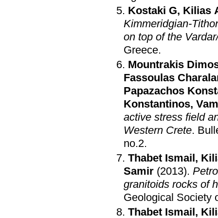
Kostaki G
,
Kilias
Kimmeridgian-Tithon
on top of the Vardar
Greece
.
Mountrakis Dimos
Fassoulas Charal
Papazachos Konst
Konstantinos
,
Vam
active stress field 
Western Crete
.
Bull
no.2
.
Thabet Ismail
,
Kil
Samir
(2013)
.
Petro
granitoids rocks of h
Geological Society 
Thabet Ismail
,
Kil