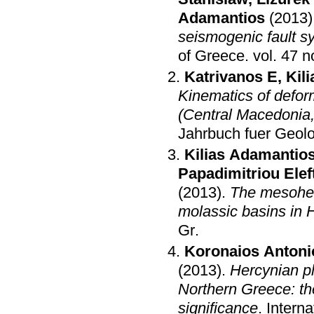
Adamantios
(2013)
seismogenic fault s
of Greece
.
vol. 47 n
Katrivanos E
,
Kil
Kinematics of deform
(Central Macedonia
Jahrbuch fuer Geolo
Kilias Adamantio
Papadimitriou Elef
(2013)
.
The mesohell
molassic basins in H
Gr
.
Koronaios Antoni
(2013)
.
Hercynian p
Northern Greece: the
significance
.
Intern