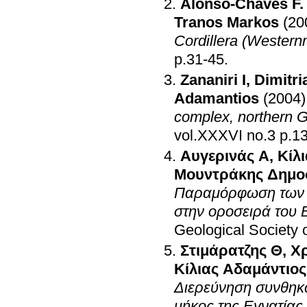
Alonso-Chaves F.
Tranos Markos
(20
Cordillera (Western
p.31-45
.
Zananiri I
,
Dimitri
Adamantios
(2004)
complex, northern 
vol.XXXV
Αυγερινάς Α
,
Κίλ
Μουντράκης Δημο
Παραμόρφωση των ε
στην οροσειρά του 
Geological Society 
Στιμάρατζης Θ
,
Χρ
Κίλιας Αδαμάντιος
Διερεύνηση συνθηκ
μήκος της Εγνατίας