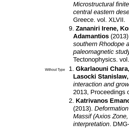
Microstructural finit
central eastern dese
Greece
.
vol. XLVII
.
Zananiri Irene
,
Ko
Adamantios
(2013)
southern Rhodope a
paleomagnetic study
Tectonophysics
.
Gkarlaouni Chara
Without Type
Lasocki Stanislaw
interaction and gro
2013, Proceedings 
Katrivanos Emano
(2013)
.
Deformation 
Massif (Axios Zone,
interpretation
.
DMG-