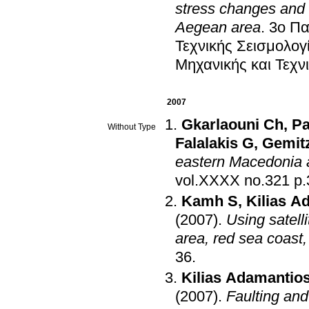
stress changes and e
Aegean area
.
3o Πα
Τεχνικής Σεισμολογ
Μηχανικής και Τεχν
2007
Gkarlaouni Ch
,
Pa
Without Type
Falalakis G
,
Gemitz
eastern Macedonia 
vol.XXXX
Kamh S
,
Kilias A
(2007)
.
Using satell
area, red sea coast
36
.
Kilias Adamantio
(2007)
.
Faulting and