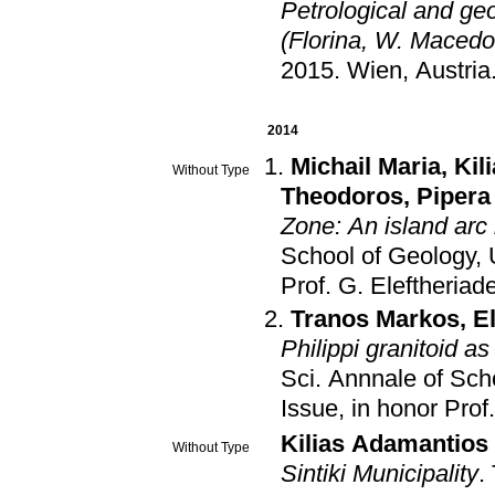
Petrological and ge
(Florina, W. Macedo
2015
.
Wien, Austria
2014
Michail Maria
,
Kil
Without Type
Theodoros
,
Pipera
Zone: An island arc
School of Geology, U
Prof. G. Eleftheriad
Tranos Markos
,
E
Philippi granitoid a
Sci. Annnale of Scho
Issue, in honor Prof
Kilias Adamantios
Without Type
Sintiki Municipality
.