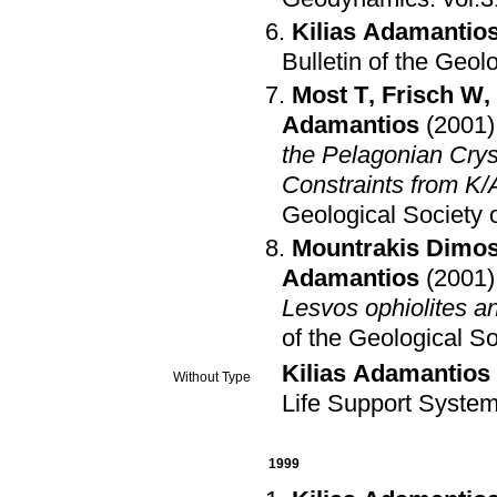
Kilias Adamantio
Bulletin of the Geol
Most T
,
Frisch W
,
Adamantios
(2001)
the Pelagonian Cry
Constraints from K/A
Geological Society 
Mountrakis Dimos
Adamantios
(2001)
Lesvos ophiolites 
of the Geological S
Kilias Adamantios
Without Type
Life Support Syst
1999