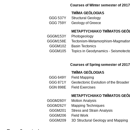
Courses of Winter semester of 201
TMĪMA GEŌLOGIAS
GGG 537Υ
Structural Geology
GGG 759Υ
Geology of Greece
METAPTYCΗIAKO TMĪMATOS GEŌ
GGGM153Y
Photogeology
GGGM158E
Tectonism-Metamorphism-Magmatism
GGGM102
Basin Tectonics
GGGM105
Topics in Geodynamics - Seismotecto
Courses of Spring semester of 201
TMĪMA GEŌLOGIAS
GGG 649Υ
Field Mapping
GGG 871Υ
Geotectonic Evolution of the Broade
GGN 898Ε
Field Exercises
METAPTYCΗIAKO TMĪMATOS GEŌ
GGGM260Y
Motion Analysis
GGGM262Y
Mapping Techniques
GGGM201
Stress and Strain Analysis
GGGM206
Field Work
GGGM209
3D Structural Geology and Mapping