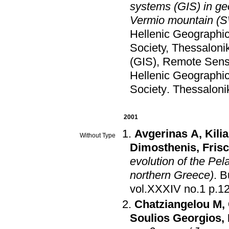
systems (GIS) in ge
Vermio mountain (
Hellenic Geographic
Society, Thessaloni
(GIS), Remote Sens
Hellenic Geographic
Society
.
Thessaloni
2001
Avgerinas Α
,
Kili
Without Type
Dimosthenis
,
Fris
evolution of the Pel
northern Greece)
.
B
vol.XXXIV
Chatziangelou M
,
Soulios Georgios
,