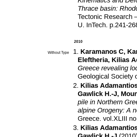
Kinematics and Defo
Thrace basin: Rhod
Tectonic Research –
U
.
InTech
.
p.241-26
2010
Karamanos C
,
Ka
Without Type
Eleftheria
,
Kilias 
Greece revealing loc
Geological Society 
Kilias Adamantio
Gawlick H.-J
,
Moun
pile in Northern Gr
alpine Orogeny: A 
Greece
.
Kilias Adamantio
Gawlick H.-J
(2010