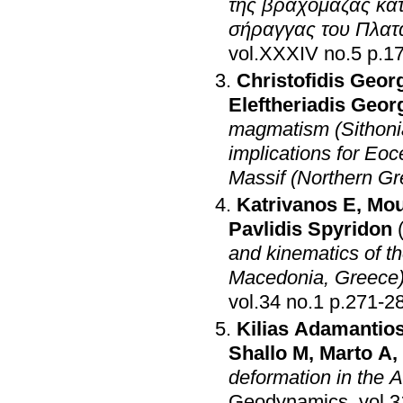
της βραχομάζας κατ
σήραγγας του Πλα
vol.XXXI
Christofidis Geor
Eleftheriadis Geor
magmatism (Sithonia 
implications for Eo
Massif (Northern Gr
Katrivanos E
,
Mou
Pavlidis Spyridon
and kinematics of t
Macedonia, Greece
vol.34 no.1 p.271-2
Kilias Adamantio
Shallo M
,
Marto A
,
deformation in the A
Geodynamics
.