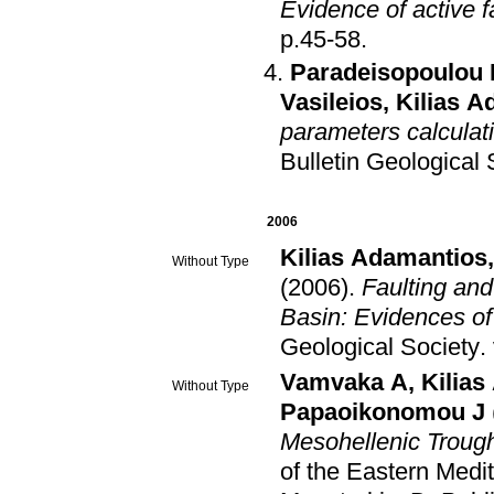
Evidence of active f
p.45-58
.
Paradeisopoulou 
Vasileios
,
Kilias A
parameters calculati
Bulletin Geological
2006
Kilias Adamantios
Without Type
(2006)
.
Faulting and
Basin: Evidences of
Geological Society
.
Vamvaka A
,
Kilia
Without Type
Papaoikonomou J
Mesohellenic Troug
of the Eastern Medi