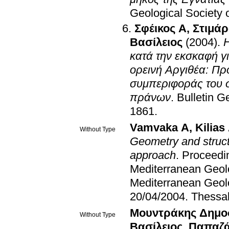
Geological Society 
Σφέικος Α
,
Στιμάρ
Βασίλειος
(2004)
.
κατά την εκσκαφή γ
ορεινή Αργιθέα: Πρ
συμπεριφοράς του 
πράνων
.
Bulletin G
1861
.
Vamvaka A
,
Kilia
Without Type
Geometry and struct
approach
.
Proceedin
Mediterranean Geol
Mediterranean Geol
20/04/2004
.
Thessal
Μουντράκης Δημο
Without Type
Βασίλειος
,
Παπαζά