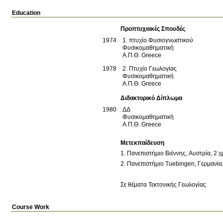
Education
Προπτυχιακές Σπουδές
1974
1. πτυχίο Φυσιογνωστικού
Φυσικομαθηματική
Α.Π.Θ.
Greece
1978
2. Πτυχίο Γεωλογίας
Φυσικομαθηματική
Α.Π.Θ.
Greece
Διδακτορικό Δίπλωμα
1980
ΔΔ
Φυσικομαθηματική
Α.Π.Θ.
Greece
Μετεκπαίδευση
Σε θέματα Τεκτονικής Γεωλογίας
Course Work