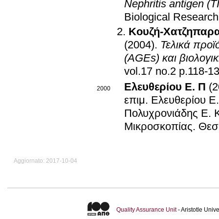
Nephritis antigen (T
Biological Research
Κουζή-Χατζηπαρ
(2004)
.
Τελικά προϊ
(AGEs) και βιολογι
vol.17 no.2 p.118-
Ελευθερίου Ε. Π
(2
2000
επιμ.
Ελευθερίου Ε
Πολυχρονιάδης Ε. 
Μικροσκοπίας
.
Θεσ
Aggiornato: 2017-10-04
Quality Assurance Unit
- Aristotle Uni