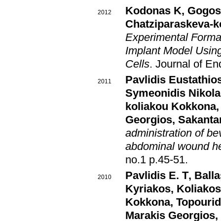
Kodonas K
,
Gogos
2012
Chatziparaskeva-k
Experimental Format
Implant Model Usin
Cells
.
Journal of En
Pavlidis Eustathio
2011
Symeonidis Nikol
koliakou Kokkona
Georgios
,
Sakanta
administration of be
abdominal wound hea
no.1 p.45-51
.
Pavlidis E. T
,
Ball
2010
Kyriakos
,
Koliakos
Kokkona
,
Topouri
Marakis Georgios
,