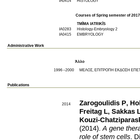
ΙΑ0414
HISTOLOGY
Courses of Spring semester of 201
TMĪMA IATRIKĪS
ΙΑ0283
Histology-Embryology 2
ΙΑ0415
EMBRYOLOGY
Administrative Work
Άλλο
1996
2000
ΜΕΛΟΣ, ΕΠΙΤΡΟΠΗ ΕΚΔΟΣΗ ΕΠΕ
Publications
Zarogoulidis P
,
Ho
2014
Freitag L
,
Sakkas 
Kouzi-Chatziparas
(2014)
.
A gene ther
role of stem cells
.
D