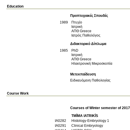
Education
Προπτυχιακές Σπουδές
1989
Πτυχίο
Ιατρική
ΑΠΘ
Greece
Ιατρός Παθολόγος
Διδακτορικό Δίπλωμα
1985
PhD
Ιατρική
ΑΠΘ
Greece
Ηλεκτρονική Μικροσκοπία
Μετεκπαίδευση
Ειδικευόμενη Παθολογίας
Course Work
Courses of Winter semester of 201
TMĪMA IATRIKĪS
ΙΑ0282
Histology-Embryology 1
ΙΑ0291
Clinical Embryology