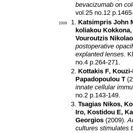
bevacizumab on colo
vol.25 no.12 
Katsimpris John 
2009
koliakou Kokkona
Vouroutzis Nikola
postoperative opacif
explanted lenses
.
K
no.4 p.264-271
.
Kottakis F
,
Kouzi-
Papadopoulou T
(
innate cellular immu
no.2 p.143-149
.
Tsagias Nikos
,
Ko
Iro
,
Kostidou E
,
Ka
Georgios
(2009)
.
A
cultures stimulates t