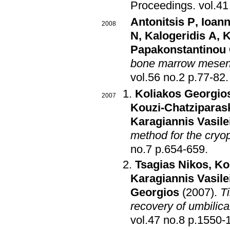
Proceedings
.
Antonitsis P
,
Ioan
2008
N
,
Kalogeridis A
,
K
Papakonstantinou
bone marrow mesench
vol.56 no.2 p.77-82
.
Koliakos Georgio
2007
Kouzi-Chatziparas
Karagiannis Vasile
method for the cryo
no.7 p.654-659
.
Tsagias Nikos
,
Ko
Karagiannis Vasile
Georgios
(2007)
.
T
recovery of umbilica
vol.47 no.8 p.1