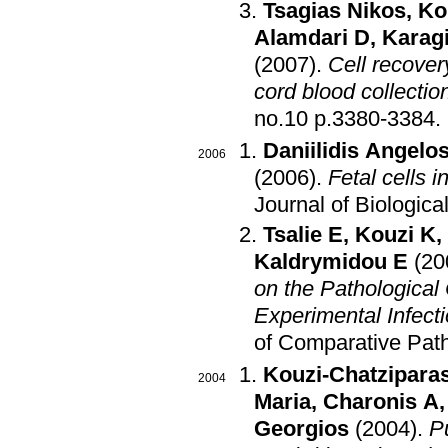
Tsagias Nikos
,
Ko
Alamdari D
,
Karagi
(2007)
.
Cell recovery
cord blood collectio
no.10 p.3380-3384
.
Daniilidis Angelo
2006
(2006)
.
Fetal cells i
Journal of Biologic
Tsalie E
,
Kouzi K
,
Kaldrymidou E
(20
on the Pathological
Experimental Infect
of Comparative Pat
Kouzi-Chatzipara
2004
Maria
,
Charonis A
Georgios
(2004)
.
Pu