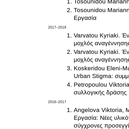
Tosounidou Mariann
Tosounidou Mariann
Εργασία
2017–2018
Varvatou Kyriaki. 
μοχλός αναγέννησης
Varvatou Kyriaki. Έ
μοχλός αναγέννησης
Koskeridou Eleni-Ma
Urban Stigma: συμμ
Petropoulou Viktori
συλλογικής δράσης
2016–2017
Angelova Viktoria,
Εργασία: Νέες υλικό
σύγχρονες προσεγγί