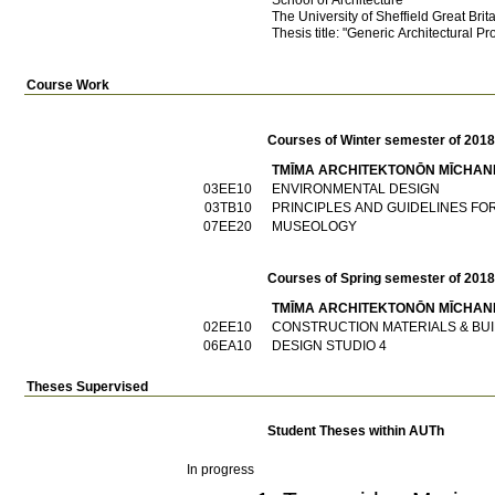
School of Architecture
The University of Sheffield
Great Brit
Thesis title: "Generic Architectural 
Course Work
Courses of Winter semester of 201
TMĪMA ARCΗITEKTONŌN MĪCΗAN
03EE10
ENVIRONMENTAL DESIGN
03TB10
PRINCIPLES AND GUIDELINES FO
07EE20
MUSEOLOGY
Courses of Spring semester of 201
TMĪMA ARCΗITEKTONŌN MĪCΗAN
02EE10
CONSTRUCTION MATERIALS & BU
06EA10
DESIGN STUDIO 4
Theses Supervised
Student Theses within AUTh
In progress