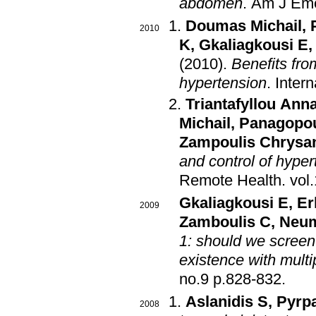
abdomen
.
Am J Em
Doumas Michail
,
2010
K
,
Gkaliagkousi E
(2010)
.
Benefits fro
hypertension
.
Intern
Triantafyllou Ann
Michail
,
Panagopou
Zampoulis Chrysa
and control of hyper
Remote Health
.
Gkaliagkousi E
,
Er
2009
Zamboulis C
,
Neu
1: should we screen
existence with mult
no.9 p.828-832
.
Aslanidis S
,
Pyrp
2008