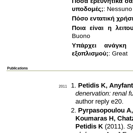
Πόσα ερευνητικά σας
υποδομές;
:
Nessuno
Πόσο εντατική χρήσ
Ποια είναι η λειτ
Buono
Υπάρχει ανάγκη α
εξοπλισμού;
:
Great
Publications
Petidis K
,
Anyfant
2011
denervation: renal f
author reply e20
.
Pyrpasopoulou A
Koumaras H
,
Chat
Petidis K
(2011)
.
Sp