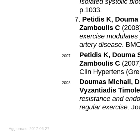
Isolated systolic b
p.1033
.
Petidis K
,
Douma
Zamboulis C
(2008
exercise modulates 
artery disease
.
BMC 
Petidis K
,
Douma 
2007
Zamboulis C
(2007
Clin Hypertens (Gr
Doumas Michail
,
D
2003
Vyzantiadis Timole
resistance and endot
regular exercise
.
Jo
Aggiornato: 2017-06-27