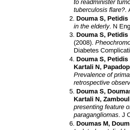
to readminister tumo
tuberculosis flare?
.
Douma S
,
Petidis
in the elderly
.
N Eng
Douma S
,
Petidis
(2008)
.
Pheochromoc
Diabetes Complicat
Douma S
,
Petidis
Kartali N
,
Papadop
Prevalence of prima
retrospective observ
Douma S
,
Douma
Kartali N
,
Zamboul
presenting feature
paragangliomas
.
J 
Doumas M
,
Doum