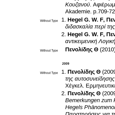
Κουζανού
.
Αφιέρωμα
Akademie
.
p.709-7
Hegel G. W. F
,
Πε
Without Type
διδασκαλία περί τη
Hegel G. W. F
,
Πε
αντικειμενική Λογικ
Πενολίδης Θ
(2010
Without Type
2009
Πενολίδης Θ
(200
Without Type
της αυτοσυνείδησης
Χέγκελ. Ερμηνευτικ
Πενολίδης Θ
(200
Bemerkungen zum P
Hegels Phänomenolo
Παρατηρήσεις για τ