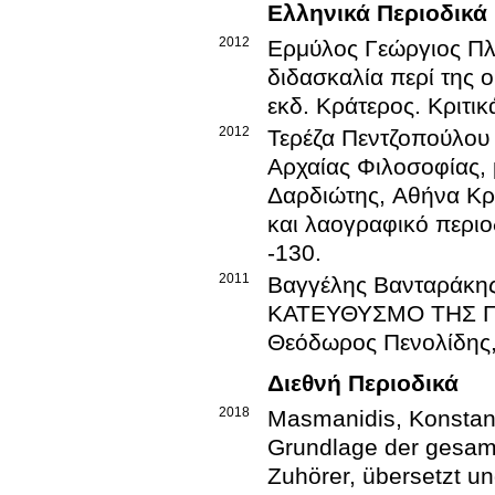
Ελληνικά Περιοδικά
2012
Ερμύλος Γεώργιος Π
διδασκαλία περί της ο
εκδ. Κράτερος.
Κριτικ
2012
Τερέζα Πεντζοπούλου
Αρχαίας Φιλοσοφίας,
Δαρδιώτης, Αθήνα Κρ
και λαογραφικό περι
-130
.
2011
Βαγγέλης Βανταράκη
ΚΑΤΕΥΘΥΣΜΟ ΤΗΣ ΓΝ
Θεόδωρος Πενολίδης,
Διεθνή Περιοδικά
2018
Masmanidis, Ko
Grundlage der gesamt
Zuhörer, übersetzt u