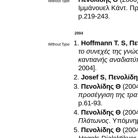
Without Type
Ιμμάνουελ Κάντ. Πρ
p.219-243
.
2004
Hoffmann T. S
,
Πε
Without Type
το συνεχές της γνώσ
καντιανής αναδιατύ
2004]
.
Josef S
,
Πενολίδη
Πενολίδης Θ
(200
προσέγγιση της τρα
p.61-93
.
Πενολίδης Θ
(200
Πλάτωνος
.
Υπόμνη
Πενολίδης Θ
(200