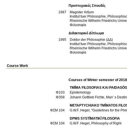
Προπτυχιακές Σπουδές
1987
Magister Artium
Institut fuer Philosophie, Philosophis
Rheinische Wilhelm Friedrichs Unive
Φιλοσοφία
Διδακτορικό Δίπλωμα
1995
Doktor der Philosophie (ΔΔ)
Institut fuer Philosophie, Philosophis
Rheinische Wilhelm Friedrichs Unive
Φιλοσοφία
Course Work
Courses of Winter semester of 201
TMĪMA FILOSOFIAS KAI PAIDAGŌG
Φ103
Epistemology
Φ358
Johann Gottlieb Fichte, Man’ s Destin
METAPTYCΗIAKO TMĪMATOS FILOS
ΦΣΜ 104
G.W.F. Hegel, "Guidelines for the Phil
DPMS SYSTĪMATIKĪ FILOSOFIA
ΦΣΜ 104
G.W.F. Hegel, Philosophy of Right