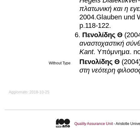
Hegels Dialektikver
πλατωνική και η εγε
2004.Glauben und 
p.118-122
.
Πενολίδης Θ
(200
αναστοχαστική σύν
Kant
.
Yπόμνημα
.
no
Πενολίδης Θ
(2004
Without Type
στη νεότερη φιλοσο
Aggiornato: 2018-10-25
Quality Assurance Unit
- Aristotle Uni