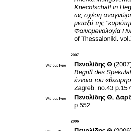
Knechtschaft in He
ως σχέση αναγνώρι
μεταξύ της "κυριότη
Φαινομeνολογία Πν
of Thessaloniki
.
vol
2007
Πενολίδης Θ
(2007
Without Type
Begriff des Spekul
έννοια του «θεωρησ
Zagreb
.
no.43 p.
Πενολίδης Θ
,
Δαρδ
Without Type
p.552
.
2006
Πενολίδης Θ
(2006