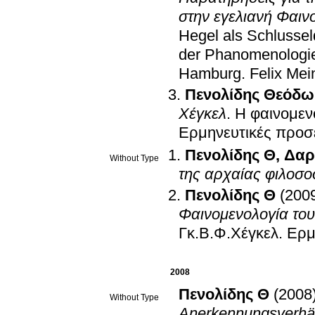
στην εγελιανή Φαιν
Hegel als Schlusse
der Phanomenologie
Hamburg
.
Felix Mei
Πενολίδης Θεόδω
Χέγκελ
.
Η φαινομεν
Ερμηνευτικές προσε
Πενολίδης Θ
,
Δαρ
Without Type
της αρχαίας φιλοσο
Πενολίδης Θ
(200
Φαινομενολογία το
Γκ.Β.Φ.Χέγκελ. Ερμ
2008
Πενολίδης Θ
(2008
Without Type
Anerkennungsverhäl