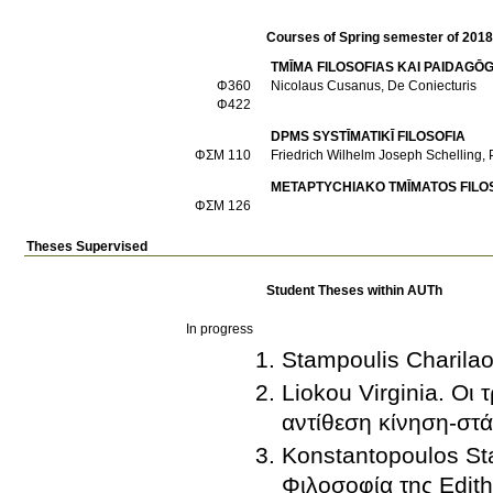
Courses of Spring semester of 201
TMĪMA FILOSOFIAS KAI PAIDAGŌG
Φ360
Nicolaus Cusanus, De Coniecturis
Φ422
DPMS SYSTĪMATIKĪ FILOSOFIA
ΦΣΜ 110
Friedrich Wilhelm Joseph Schelling,
METAPTYCΗIAKO TMĪMATOS FILOS
ΦΣΜ 126
Theses Supervised
Student Theses within AUTh
In progress
Stampoulis Charilao
Liokou Virginia. Οι
αντίθεση κίνηση-στ
Konstantopoulos St
Φιλοσοφία της Edith