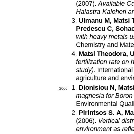
(2007)
.
Available Cd
Halastra-Kalohori a
Ulmanu M
,
Matsi 
Predescu C
,
Sohac
with heavy metals us
Chemistry and Mate
Matsi Theodora
,
U
fertilization rate o
study)
.
Internationa
agriculture and env
Dionisiou N
,
Mats
2006
magnesia for Boron 
Environmental Quali
Pirintsos S. A
,
Ma
(2006)
.
Vertical dist
environment as refle