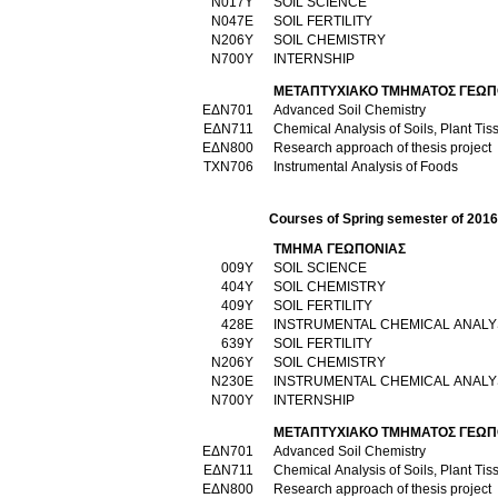
Ν017Υ
SOIL SCIENCE
Ν047Ε
SOIL FERTILITY
Ν206Υ
SOIL CHEMISTRY
Ν700Υ
INTERNSHIP
ΜΕΤΑΠΤΥΧΙΑΚΟ ΤΜΗΜΑΤΟΣ ΓΕΩΠ
ΕΔΝ701
Advanced Soil Chemistry
ΕΔΝ711
Chemical Analysis of Soils, Plant Ti
ΕΔΝ800
Research approach of thesis project
ΤΧΝ706
Instrumental Analysis of Foods
Courses of Spring semester of 201
ΤΜΗΜΑ ΓΕΩΠΟΝΙΑΣ
009Υ
SOIL SCIENCE
404Υ
SOIL CHEMISTRY
409Υ
SOIL FERTILITY
428Ε
INSTRUMENTAL CHEMICAL ANAL
639Υ
SOIL FERTILITY
Ν206Υ
SOIL CHEMISTRY
Ν230Ε
INSTRUMENTAL CHEMICAL ANALY
Ν700Υ
INTERNSHIP
ΜΕΤΑΠΤΥΧΙΑΚΟ ΤΜΗΜΑΤΟΣ ΓΕΩΠ
ΕΔΝ701
Advanced Soil Chemistry
ΕΔΝ711
Chemical Analysis of Soils, Plant Ti
ΕΔΝ800
Research approach of thesis project