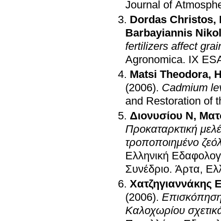
Journal of Atmosphe
Dordas Christos
,
Barbayiannis Niko
fertilizers affect gra
Agronomica
.
IX ES
Matsi Theodora
,
H
(2006)
.
Cadmium leve
and Restoration of 
Διονυσίου Ν
,
Ματ
Προκαταρκτική μελ
τροποποιημένο ζεόλ
Ελληνική Εδαφολογι
Συνέδριο
.
Άρτα, Ελ
Χατζηγιαννάκης 
(2006)
.
Επισκόπηση
Καλοχωρίου σχετικ