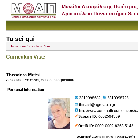
Μονάδα Διασφάλισης Ποιότητας
Αριστοτέλειο Πανεπιστήμιο Θε
Tu sei qui
Home
»
e-Curriculum Vitae
Curriculum Vitae
Theodora Matsi
Associate Professor, School of Agriculture
Personal Information
2310998682
2310998728
thmatsi@agro.auth.gr
http://www.agro.auth.gr/members/c
Scopus ID
6602594359
OrcID ID
0000-0002-8263-5143
Γνωστικό Αντικείμενο
:
Εδαφολογία