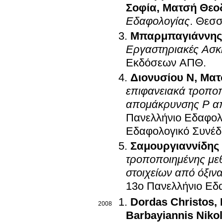
Σοφία
,
Ματσή Θε
Εδαφολογίας
.
Θεσσ
Μπαρμπαγιάννης
Εργαστηριακές Ασκ
Εκδόσεων ΑΠΘ
.
Διονυσίου Ν
,
Ματ
επιφανειακά τροποπ
απομάκρυνσης Ρ απ
Πανελλήνιο Εδαφολο
Εδαφολογικό Συνέδ
Σαμουργιαννίδης
τροποποιημένης με
στοιχείων από όξιν
13ο Πανελλήνιο Εδ
Dordas Christos
,
2008
Barbayiannis Niko