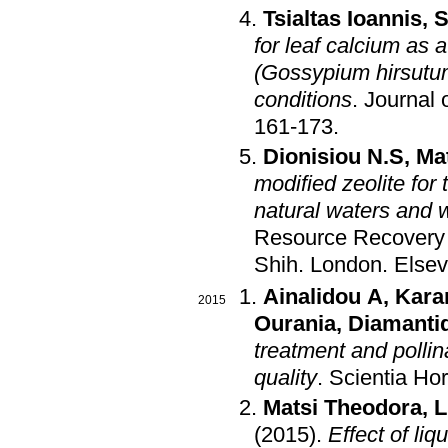
Tsialtas Ioannis
,
S
for leaf calcium as 
(Gossypium hirsutum
conditions
.
Journal
161-173
.
Dionisiou N.S
,
Ma
modified zeolite for
natural waters and 
Resource Recovery 
Shih
.
London
.
Elsev
Ainalidou A
,
Kara
2015
Ourania
,
Diamantid
treatment and pollin
quality
.
Scientia Hor
Matsi Theodora
,
L
(2015)
.
Effect of li