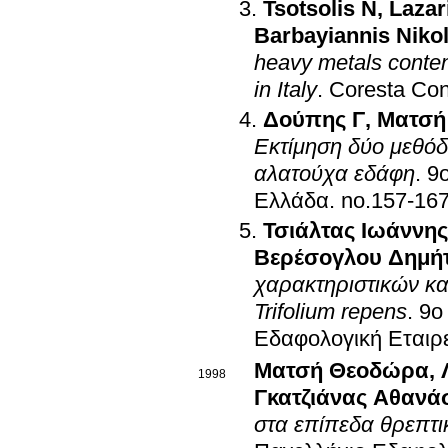
Tsotsolis N
,
Lazar
Barbayiannis Niko
heavy metals content
in Italy
.
Coresta Co
Δούπης Γ
,
Ματσή
Εκτίμηση δύο μεθό
αλατούχα εδάφη
.
9
Ελλάδα
.
no.157-16
Τσιάλτας Ιωάννης
Βερέσογλου Δημή
χαρακτηριστικών κ
Trifolium repens
.
9ο
Εδαφολογική Εταιρ
Ματσή Θεοδώρα
,
1998
Γκατζιάνας Αθανά
στα επίπεδα θρεπτι