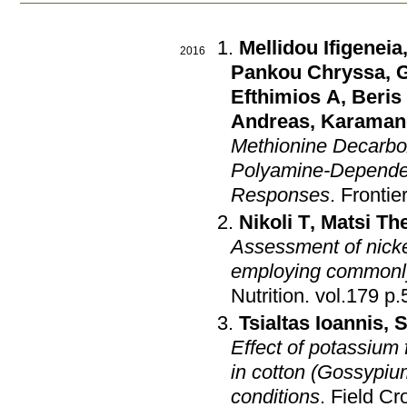
Mellidou Ifigeneia
2016
Pankou Chryssa
,
G
Efthimios A
,
Beris
Andreas
,
Karamano
Methionine Decarbo
Polyamine-Dependen
Responses
.
Frontie
Nikoli T
,
Matsi Th
Assessment of nickel'
employing commonly
Nutrition
.
vol.
Tsialtas Ioannis
,
S
Effect of potassium f
in cotton (Gossypiu
conditions
.
Field Cr