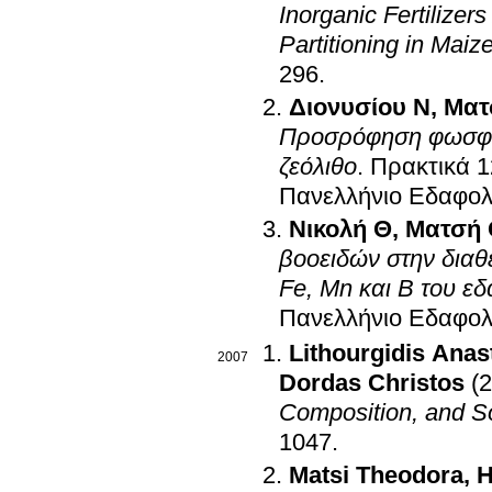
Inorganic Fertilizer
Partitioning in Maiz
296
.
Διονυσίου Ν
,
Ματ
Προσρόφηση φωσφόρ
ζεόλιθο
.
Πρακτικά 1
Πανελλήνιο Εδαφολ
Νικολή Θ
,
Ματσή
βοοειδών στην διαθ
Fe, Mn και B του ε
Πανελλήνιο Εδαφολ
Lithourgidis Anas
2007
Dordas Christos
(
Composition, and So
1047
.
Matsi Theodora
,
H