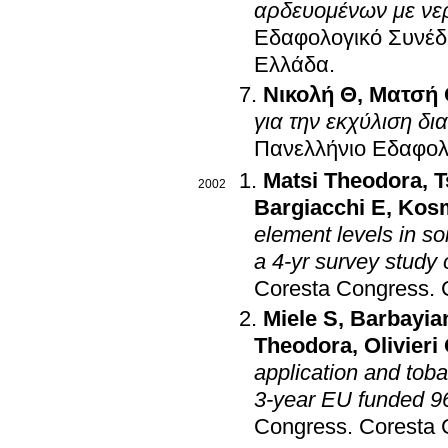
αρδευομένων με νερ
Εδαφολογικό Συνέδρ
Ελλάδα
.
Νικολή Θ
,
Ματσή
για την εκχύλιση δ
Πανελλήνιο Εδαφολ
Matsi Theodora
,
T
2002
Bargiacchi E
,
Kos
element levels in so
a 4-yr survey study 
Coresta Congress
.
Miele S
,
Barbayia
Theodora
,
Olivieri
application and toba
3-year EU funded 96
Congress
.
Coresta 