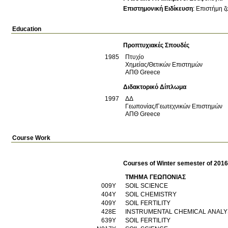
Επιστημονική Ειδίκευση
:
Επιστήμη ζ
Education
Προπτυχιακές Σπουδές
1985
Πτυχίο
Χημείας/Θετικών Επιστημών
ΑΠΘ
Greece
Διδακτορικό Δίπλωμα
1997
ΔΔ
Γεωπονίας/Γεωτεχνικών Επιστημών
ΑΠΘ
Greece
Course Work
Courses of Winter semester of 201
ΤΜΗΜΑ ΓΕΩΠΟΝΙΑΣ
009Υ
SOIL SCIENCE
404Υ
SOIL CHEMISTRY
409Υ
SOIL FERTILITY
428Ε
INSTRUMENTAL CHEMICAL ANAL
639Υ
SOIL FERTILITY