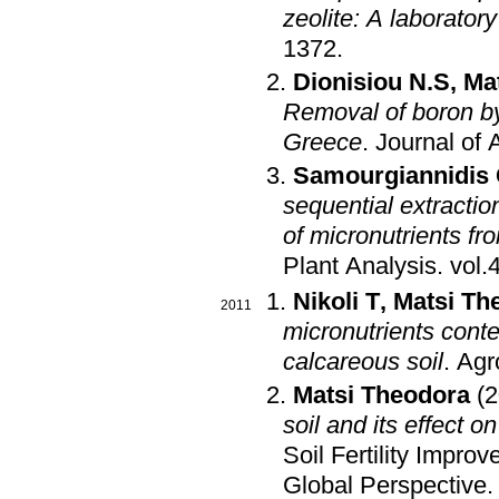
zeolite: A laborator
1372
.
Dionisiou N.S
,
Ma
Removal of boron by 
Greece
.
Journal of 
Samourgiannidis
sequential extracti
of micronutrients fro
Plant Analysis
.
Nikoli T
,
Matsi Th
2011
micronutrients conte
calcareous soil
.
Agr
Matsi Theodora
(
soil and its effect o
Soil Fertility Impr
Global Perspective