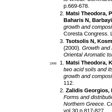
p.669-678
.
Matsi Theodora
,
P
Baharis N
,
Barbayi
growth and composit
Coresta Congress
.
Tsotsolis N
,
Kosm
(2000)
.
Growth and h
Οriental Αromatic t
Matsi Theodora
,
K
1999
two acid soils and it
growth and composi
112
.
Zalidis Georgios
,
Forms and distributi
Northern Greece
.
Co
vol.30 p.817-827
.