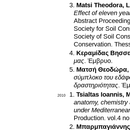
Matsi Theodora
,
L
Effect of eleven year
Abstract Proceeding
Society for Soil Con
Society of Soil Cons
Conservation
.
Thess
Κεραμίδας Βησσ
μας
.
Έμβρυο
.
Ματσή Θεοδώρα
σύμπλοκο του εδάφο
δραστηριότητας
.
Έμ
Tsialtas Ioannis
,
M
2010
anatomy, chemistry 
under Mediterranean
Production
.
Μπαρμπαγιάννης