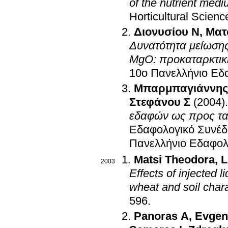
of the nutrient medi
Horticultural Scien
Διονυσίου Ν
,
Ματ
Δυνατότητα μείωση
MgO: προκαταρκτικ
10ο Πανελλήνιο Εδ
Μπαρμπαγιάννης
Στεφάνου Σ
(2004)
εδαφών ως προς τα 
Εδαφολογικό Συνέδρ
Πανελλήνιο Εδαφολ
Matsi Theodora
,
L
2003
Effects of injected 
wheat and soil chara
596
.
Panoras A
,
Evgen