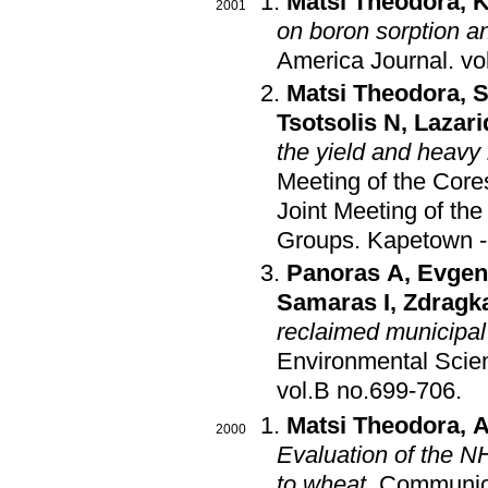
Matsi Theodora
,
K
2001
on boron sorption an
America Journal
.
Matsi Theodora
,
S
Tsotsolis N
,
Lazari
the yield and heavy
Meeting of the Cor
Joint Meeting of t
Groups
.
Kapetown -
Panoras A
,
Evgen
Samaras I
,
Zdragk
reclaimed municipa
Environmental Scie
vol.B no.699-706
.
Matsi Theodora
,
A
2000
Evaluation of the N
to wheat
.
Communica