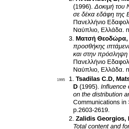
(1996)
.
Δοκιμή του
σε δέκα εδάφη της 
Πανελλήνιο Εδαφολο
Ναύπλιο, Ελλάδα
.
n
Ματσή Θεοδώρα
προσθήκης ιπτάμενη
και στην πρόσληψη 
Πανελλήνιο Εδαφολο
Ναύπλιο, Ελλάδα
.
n
Tsadilas C.D
,
Mat
1995
D
(1995)
.
Influence 
on the distribution a
Communications in S
p.2603-2619
.
Zalidis Georgios
,
Total content and fo