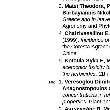
Matsi Theodora
,
P
Barbayiannis Niko
Greece and in leaves
Agronomy and Phyt
Chatzivassiliou E
(1999)
.
Incidence of
the Coresta Agrono
China
.
Kotoula-Syka E
,
M
acetochlor toxicity t
the herbicides
.
11th
Veresoglou Dimit
1996
Anagnostopoulos 
concentrations in re
properties
.
Plant an
Αντωνιάδης Β
,
Μα