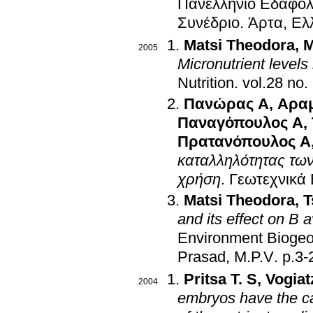
Πανελλήνιο Εδαφολ
Συνέδριο
.
Άρτα, Ελ
Matsi Theodora
,
M
2005
Micronutrient levels
Nutrition
.
Πανώρας Α
,
Αραμ
Παναγόπουλος Α
,
Πρατανόπουλος Α
καταλληλότητας των
χρήση
.
Γεωτεχνικά
Matsi Theodora
,
T
and its effect on B av
Environment Biogeo
Prasad, M.P.V
.
p.3-
Pritsa T. S
,
Vogiat
2004
embryos have the ca