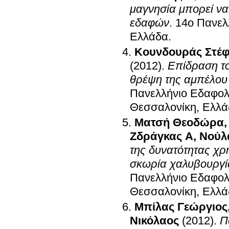
μαγνησία μπορεί να
εδαφών
.
14ο Πανελ
Ελλάδα
.
Κουνδουράς Στέ
(2012)
.
Επίδραση το
θρέψη της αμπέλου (
Πανελλήνιο Εδαφολο
Θεσσαλονίκη, Ελλ
Ματσή Θεοδώρα
Ζδράγκας Α
,
Νούλ
της δυνατότητας χρ
σκωρία χαλυβουργί
Πανελλήνιο Εδαφολο
Θεσσαλονίκη, Ελλ
Μπίλας Γεώργιος
Νικόλαος
(2012)
.
Π