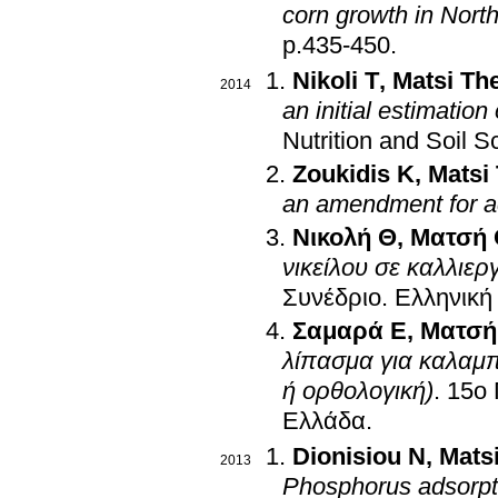
corn growth in Nort
p.435-450
.
Nikoli T
,
Matsi Th
2014
an initial estimation 
Nutrition and Soil S
Zoukidis K
,
Matsi
an amendment for ac
Νικολή Θ
,
Ματσή
νικείλου σε καλλιε
Συνέδριο. Ελληνική
Σαμαρά Ε
,
Ματσή
λίπασμα για καλαμπ
ή ορθολογική)
.
15ο 
Ελλάδα
.
Dionisiou N
,
Mats
2013
Phosphorus adsorpti