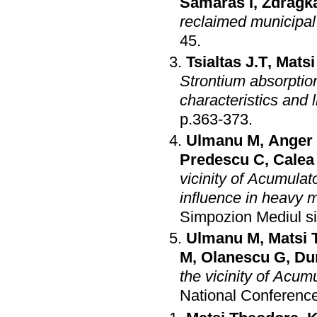
Samaras I
,
Zdragk
reclaimed municipa
45
.
Tsialtas J.T
,
Matsi
Strontium absorption
characteristics and 
p.363-373
.
Ulmanu M
,
Anger 
Predescu C
,
Calea
vicinity of Acumulato
influence in heavy m
Simpozion Mediul si
Ulmanu M
,
Matsi 
M
,
Olanescu G
,
Du
the vicinity of Acum
National Conference