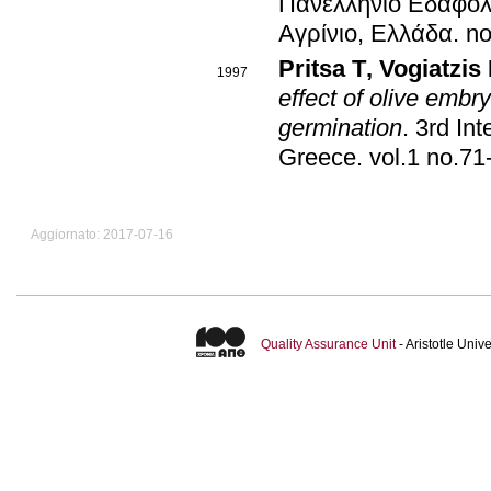
Πανελλήνιο Εδαφολο
Αγρίνιο, Ελλάδα
.
no
Pritsa T
,
Vogiatzis
1997
effect of olive embry
germination
.
3rd In
Greece
.
vol.1 no.71
Aggiornato: 2017-07-16
Quality Assurance Unit
- Aristotle Uni