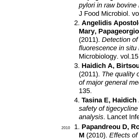
pylori in raw bovine
J Food Microbiol
.
Angelidis Aposto
Mary
,
Papageorgio
(2011)
.
Detection of
fluorescence in situ
Microbiology
.
Haidich A
,
Birtso
(2011)
.
The quality o
of major general med
135
.
Tasina E
,
Haidich
safety of tigecycline
analysis
.
Lancet Inf
Papandreou D
,
Ro
2010
M
(2010)
.
Effects of