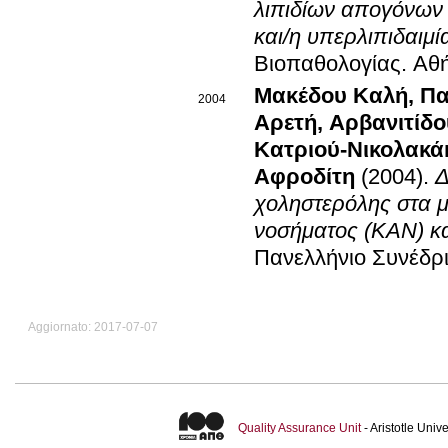
λιπιδίων απογόνων 
και/η υπερλιπιδαιμί
Βιοπαθολογίας
.
Αθή
Μακέδου Καλή
,
Πα
2004
Αρετή
,
Αρβανιτίδ
Κατριού-Νικολακ
Αφροδίτη
(2004)
.
Δ
χοληστερόλης στα μ
νοσήματος (ΚΑΝ) κα
Πανελλήνιο Συνέδρι
Aggiornato: 2017-07-07
Quality Assurance Unit
- Aristotle Uni