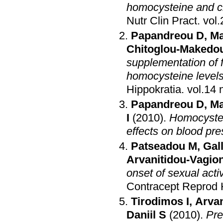
homocysteine and ch
Nutr Clin Pract
.
Papandreou D
,
Ma
Chitoglou-Makedou
supplementation of f
homocysteine level
Hippokratia
.
Papandreou D
,
Ma
I
(2010)
.
Homocystein
effects on blood pr
Patseadou M
,
Gal
Arvanitidou-Vagio
onset of sexual act
Contracept Reprod 
Tirodimos I
,
Arvan
Daniil S
(2010)
.
Pre