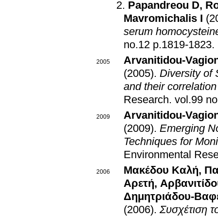
Papandreou D
,
Ro
Mavromichalis I
(2
serum homocysteine 
no.12 p.1819-1823
.
Arvanitidou-Vagio
2005
(2005)
.
Diversity of
and their correlation
Research
.
Arvanitidou-Vagio
2009
(2009)
.
Emerging No
Techniques for Moni
Environmental Res
Μακέδου Καλή
,
Πα
2006
Αρετή
,
Αρβανιτίδ
Δημητριάδου-Βαφ
(2006)
.
Συσχέτιση τ