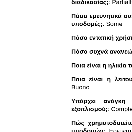
διαδικασίας;
:
Partial
Πόσα ερευνητικά σας
υποδομές;
:
Some
Πόσο εντατική χρήσ
Πόσο συχνά ανανεών
Ποια είναι η ηλικία
Ποια είναι η λειτ
Buono
Υπάρχει ανάγκη α
εξοπλισμού;
:
Comple
Πώς χρηματοδοτείτ
υποδομών;
:
Ερευνητ