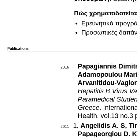
Πώς χρηματοδοτείτα
Ερευνητικά προγρ
Προσωπικές δαπάν
Publications
Papagiannis Dimit
2016
Adamopoulou Mar
Arvanitidou-Vagio
Hepatitis B Virus V
Paramedical Student
Greece
.
Internation
Health
.
vo
Angelidis A. S
,
Ti
2011
Papageorgiou D. K