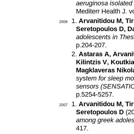
aeruginosa isolated
Mediterr Health J
.
Arvanitidou M
,
Ti
2008
Seretopoulos D
,
D
adolescents in Thes
p.204-207
.
Astaras A
,
Arvani
Kilintzis V
,
Koutki
Magklaveras Nikol
system for sleep mo
sensors (SENSATI
p.5254-5257
.
Arvanitidou M
,
Ti
2007
Seretopoulos D
(2
among greek adole
417
.