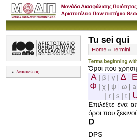
Μονάδα Διασφάλισης Ποιότητας
Αριστοτέλειο Πανεπιστήμιο Θε
Tu sei qui
Home
»
Termini
Terms beginning wit
Όροι που χρησι
Ανακοινώσεις
Α
Δ
| β | γ |
|
Φ
| χ | ψ | ω | a 
| r | s | t |
Επιλέξτε ένα α
όροι που ξεκινο
D
DPS