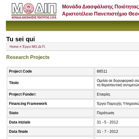
Μονάδα Διασφάλισης Ποιότητας
Αριστοτέλειο Πανεπιστήμιο Θε
Tu sei qui
Home
»
Έργο ΜΟ.ΔΙ.Π.
Research Projects
Project Code
88511
Ομιλία σε δορυφορικό συ
Titolo
τη θεραπευτική αντιμετώ
Project Funder:
Εταιρίες
Financing Framework
Έργα Παροχής Υπηρεσιώ
Stato
Περάτωση
Data iniziale
31 - 5 - 2012
Data finale
31 - 7 - 2012