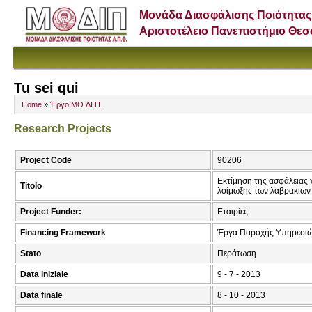
Μονάδα Διασφάλισης Ποιότητας
Αριστοτέλειο Πανεπιστήμιο Θε
Tu sei qui
Home
»
Έργο ΜΟ.ΔΙ.Π.
Research Projects
Project Code
90206
Εκτίμηση της ασφάλειας 
Titolo
λοίμωξης των λαβρακίων
Project Funder:
Εταιρίες
Financing Framework
Έργα Παροχής Υπηρεσιώ
Stato
Περάτωση
Data iniziale
9 - 7 - 2013
Data finale
8 - 10 - 2013