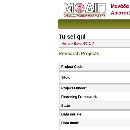
Μονάδα 
Αριστοτ
Tu sei qui
Home
»
Έργο ΜΟ.ΔΙ.Π.
Research Projects
Project Code
Titolo
Project Funder:
Financing Framework
Stato
Data iniziale
Data finale